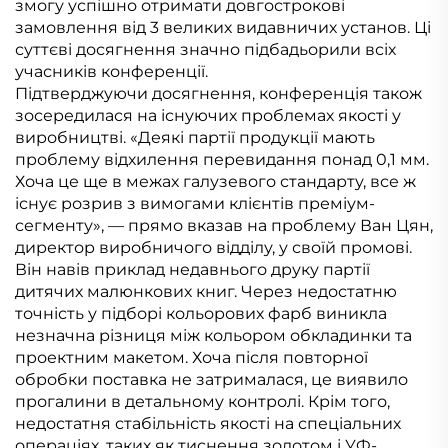
змогу успішно отримати довгострокові
замовлення від 3 великих видавничих установ. Ці
суттєві досягнення значно підбадьорили всіх
учасників конференції.
Підтверджуючи досягнення, конференція також
зосередилася на існуючих проблемах якості у
виробництві. «Деякі партії продукції мають
проблему відхилення перевидання понад 0,1 мм.
Хоча це ще в межах галузевого стандарту, все ж
існує розрив з вимогами клієнтів преміум-
сегменту», — прямо вказав на проблему Ван Цян,
директор виробничого відділу, у своїй промові.
Він навів приклад недавнього друку партії
дитячих малюнкових книг. Через недостатню
точність у підборі кольорових фарб виникла
незначна різниця між кольором обкладинки та
проектним макетом. Хоча після повторної
обробки поставка не затрималася, це виявило
прогалини в детальному контролі. Крім того,
недостатня стабільність якості на спеціальних
операціях, таких як тиснення золотом і УФ-