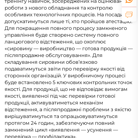
тренінгу навичок, зосереджених на оцінюванні
роботи з нового обладнання та контролю
особливих технологічних процесів. На посади
допускатимуться лише ті, хто пройшов атестацію.
Для покращення повного процесу замкненого
управління буде створено систему повного
ланцюгового відстеження, що охоплює
«сировину — виробництво — готова продукція —
післяпродажне обслуговування». Для
складування сировини обов’язково
подаватимуться звіти про перевірку якості від
сторонніх організацій. У виробничому процесі
буде встановлено 5 ключових контрольних точок
якості. Для продукції, що не відповідає вимогам
якості, виявленої під час перевірки готової
продукції, активуватиметься механізм
відстеження, а післяпродажні проблеми з якістю
вирішуватимуться та опрацьовуватимуться
протягом 24 годин, забезпечуючи повний
замкнений цикл «виявлення — усунення —
перевірка — профілактика».