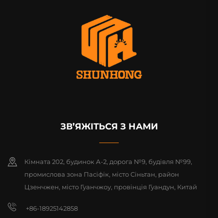
ЗВ’ЯЖІТЬСЯ З НАМИ
Кімната 202, будинок А-2, дорога №9, будівля №99,
промислова зона Пасіфік, місто Сіньтан, район
Цзенчжен, місто Гуанчжоу, провінція Гуандун, Китай
+86-18925142858