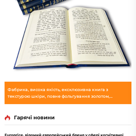
Фабрика, висока якість, ексклюзивна книга з
текстурою шкіри, повне фольгування золотом,
тиснення, друк книги в твердому переплесі
Гарячі новини
Europrice, відомий європейський бренд у сфері когнітивної