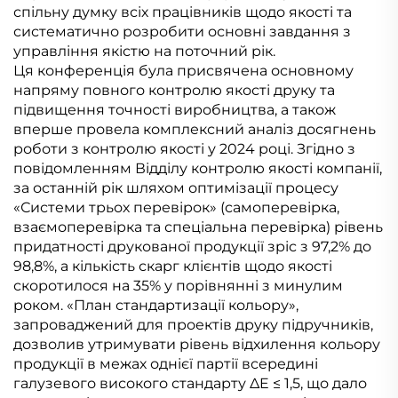
спільну думку всіх працівників щодо якості та
систематично розробити основні завдання з
управління якістю на поточний рік.
Ця конференція була присвячена основному
напряму повного контролю якості друку та
підвищення точності виробництва, а також
вперше провела комплексний аналіз досягнень
роботи з контролю якості у 2024 році. Згідно з
повідомленням Відділу контролю якості компанії,
за останній рік шляхом оптимізації процесу
«Системи трьох перевірок» (самоперевірка,
взаємоперевірка та спеціальна перевірка) рівень
придатності друкованої продукції зріс з 97,2% до
98,8%, а кількість скарг клієнтів щодо якості
скоротилося на 35% у порівнянні з минулим
роком. «План стандартизації кольору»,
запроваджений для проектів друку підручників,
дозволив утримувати рівень відхилення кольору
продукції в межах однієї партії всередині
галузевого високого стандарту ΔE ≤ 1,5, що дало