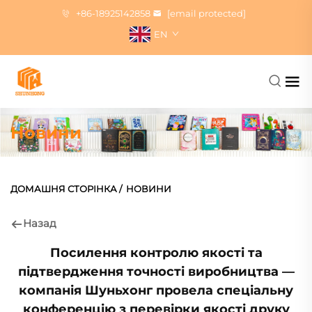
+86-18925142858
[email protected]
EN
Новини
ДОМАШНЯ СТОРІНКА
/
НОВИНИ
Назад
Посилення контролю якості та
підтвердження точності виробництва —
компанія Шуньхонг провела спеціальну
конференцію з перевірки якості друку