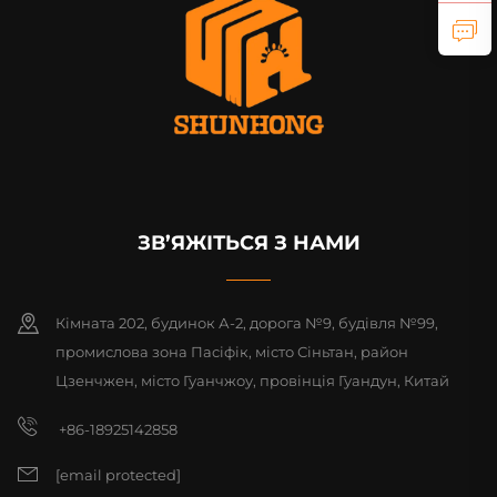
ЗВ’ЯЖІТЬСЯ З НАМИ
Кімната 202, будинок А-2, дорога №9, будівля №99,
промислова зона Пасіфік, місто Сіньтан, район
Цзенчжен, місто Гуанчжоу, провінція Гуандун, Китай
+86-18925142858
[email protected]