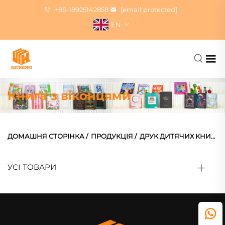
+86-18925142858
[email protected]
EN
Книга з віконцями
ДОМАШНЯ СТОРІНКА
/
ПРОДУКЦІЯ
/
ДРУК ДИТЯЧИХ КНИЖОК
УСІ ТОВАРИ