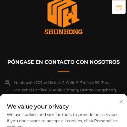
PÓNGASE EN CONTACTO CON NOSOTROS
Habitación 202, edificio A-2, Calle 9, Edificio 99, Zona
Industrial Pacífico, Pueblo Xintang, Distrito Zengcheng,
Guangzhou, Guangdong, China
We value your privacy
+86-18925142858
We use cookies and similar tools to provide our services.
If you don't want to accept all cookies, click Personalize
[email protected]