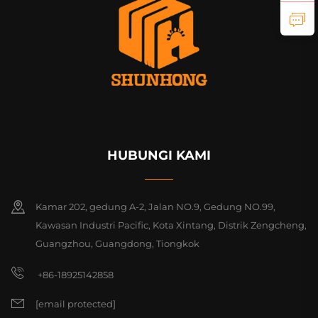
HUBUNGI KAMI
Kamar 202, gedung A-2, Jalan NO.9, Gedung NO.99,
Kawasan Industri Pacific, Kota Xintang, Distrik Zengcheng,
Guangzhou, Guangdong, Tiongkok
+86-18925142858
[email protected]