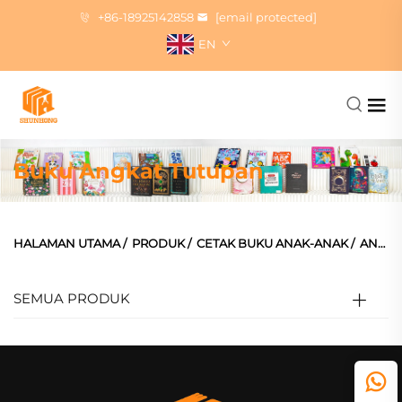
+86-18925142858
[email protected]
EN
Buku Angkat Tutupan
HALAMAN UTAMA
/
PRODUK
/
CETAK BUKU ANAK-ANAK
/
ANGKAT FLAP CERITA
SEMUA PRODUK