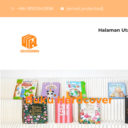
+86-18925142858
[email protected]
Halaman U
Buku Hardcover