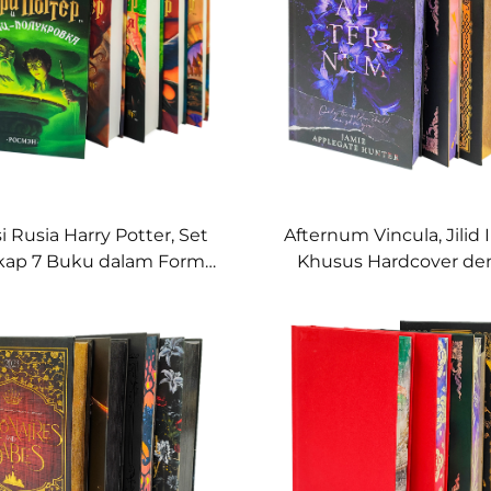
i Rusia Harry Potter, Set
Afternum Vincula, Jilid II
kap 7 Buku dalam Format
Khusus Hardcover de
dcover dengan Sampul
Tepi Halaman yang Di
Berilustrasi