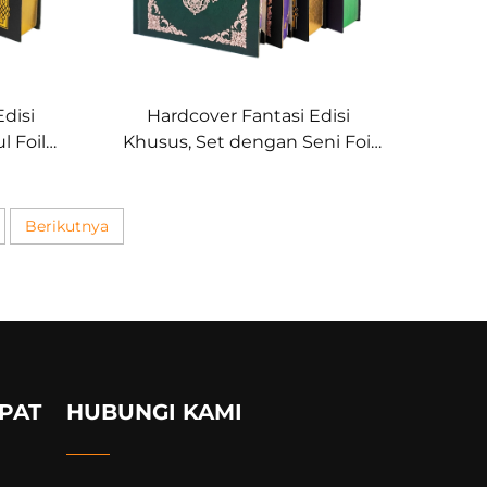
disi
Hardcover Fantasi Edisi
 Foil
Khusus, Set dengan Seni Foil
warna
dan Tepi Halaman Kustom
Berikutnya
PAT
HUBUNGI KAMI