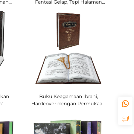
aman
Fantasi Gelap, Tepi Halaman
aga
Bergambar Topeng Teater
akan
Buku Keagamaan Ibrani,
',
Hardcover dengan Permukaan
untuk
Kulit Sintetis Timbul dan
Hiasan Foil Emas serta
Pembatas Buku Pita