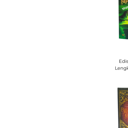
Edis
Leng
Har