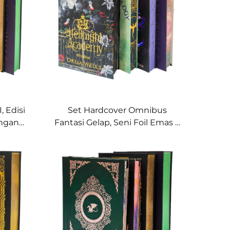
, Edisi
Set Hardcover Omnibus
ngan
Fantasi Gelap, Seni Foil Emas &
cetak
Tepi Halaman yang Dicetak
Khusus