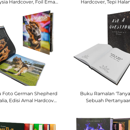
ysia Hardcover, Foil Emas
Hardcover, Tepi Hal
& Fiksi Islam Ilustratif
Bergambar Bulan-N
Khusus
 Foto German Shepherd
Buku Ramalan 'Tany
alia, Edisi Amal Hardcover
Sebuah Pertanyaan
untuk Pecinta Anjing
Hardcover Interaktif 
Refleksi Diri