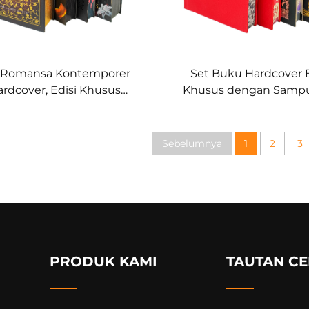
 Romansa Kontemporer
Set Buku Hardcover E
rdcover, Edisi Khusus
Khusus dengan Sampul
ngan Seni Foil dan Tepi
dan Tepi Halaman Ber
Halaman Tercetak
Sebelumnya
1
2
3
PRODUK KAMI
TAUTAN CE