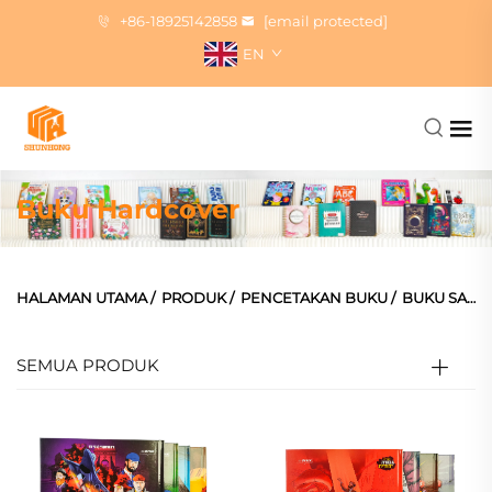
+86-18925142858
[email protected]
EN
Buku Hardcover
HALAMAN UTAMA
/
PRODUK
/
PENCETAKAN BUKU
/
BUKU SAMPUL KERAS
SEMUA PRODUK