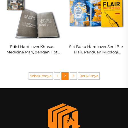
Edisi Hardcover Khusus
Set Buku Hardcover Seni Bar
Medicine Man, dengan Hot
Flair, Panduan Mixologi
Stamping dan Tepi Halaman
dengan Kemasan Eksklusif
Tercetak
Sebelumnya
1
2
3
Berikutnya