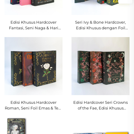
Edisi Khusus Hardcover
Seri Ivy & Bone Hardcover,
Fantasi, Seni Naga & Hari
Edisi Khusus dengan Foil
Raya dengan Tepi Halaman
Emas serta Ilustrasi
Tercetak
Tengkorak-Rose
Edisi Khusus Hardcover
Edisi Hardcover Seri Crowns
Roman, Seni Foil Emas & Tepi
of the Fae, Edisi Khusus
Halaman Tercetak Khusus
dengan Seni Foil dan Tepi
Halaman Tercetak