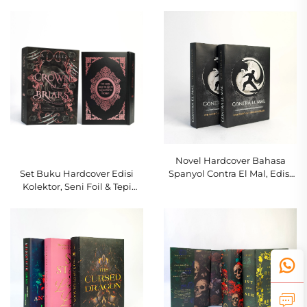
Sejarah Yahudi Masa Perang
Timbul dengan Detail Foil
Dunia II untuk Pembaca
Emas
Muda
Novel Hardcover Bahasa
Spanyol Contra El Mal, Edisi
Set Buku Hardcover Edisi
Seni Fantasi Yin-Yang
Kolektor, Seni Foil & Tepi
Halaman Khusus