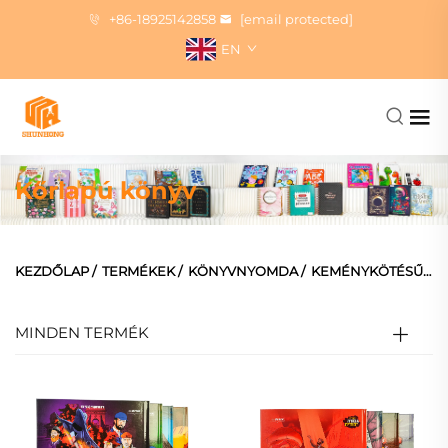
+86-18925142858
[email protected]
EN
Kőrlapú könyv
KEZDŐLAP
/
TERMÉKEK
/
KÖNYVNYOMDA
/
KEMÉNYKÖTÉSŰ KÖNYV
MINDEN TERMÉK