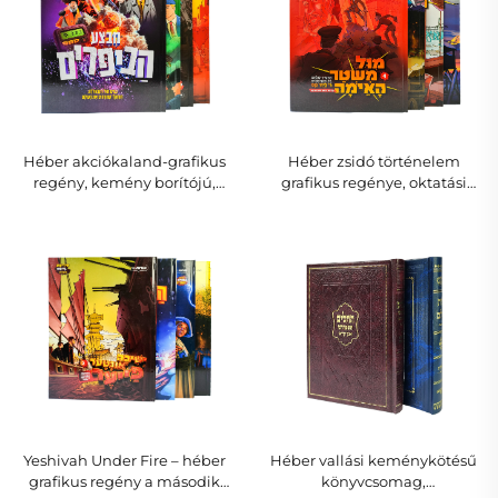
Héber akciókaland-grafikus
Héber zsidó történelem
regény, kemény borítójú,
grafikus regénye, oktatási
dinamikus, robbanásszerű
képregény gyerekeknek és
illusztrációkkal
tinédzsereknek
Yeshivah Under Fire – héber
Héber vallási keménykötésű
grafikus regény a második
könyvcsomag,