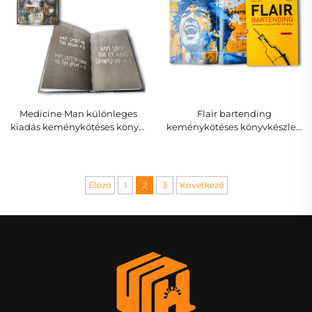
Medicine Man különleges
Flair bartending
kiadás keménykötéses könyv,
keménykötéses könyvkészlet,
melegpréselt aranyozás és
mixológiai útmutató
nyomtatott oldalél
kizárólagos csomagolással
Előző
1
2
3
Következő