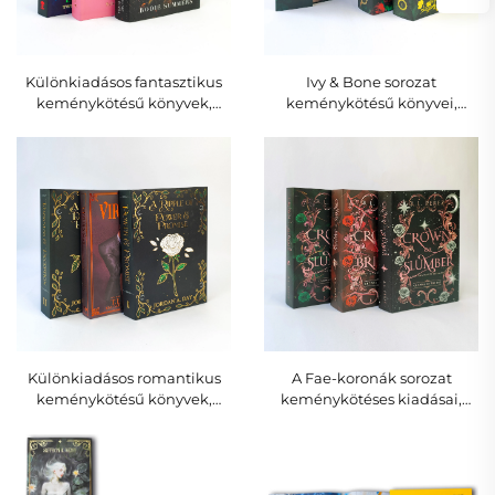
Különkiadásos fantasztikus
Ivy & Bone sorozat
keménykötésű könyvek,
keménykötésű könyvei,
sárkány- és ünnepi
különkiadás aranyfóliával és
illusztrációkkal, nyomtatott
koponya-rózsa
oldalperemekkel
motívumokkal
Különkiadásos romantikus
A Fae-koronák sorozat
keménykötésű könyvek,
keménykötéses kiadásai,
aranyfóliás illusztrációkkal és
különleges kiadás aranyozott
egyedi nyomtatott
díszítéssel és nyomtatott
oldalperemekkel
oldaléllel