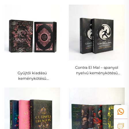
világháborús zsidó
dombornyomott műbőr
történelemről, fiatal
borító aranyfóliás díszítéssel
olvasóknak
Contra El Mal – spanyol
nyelvű keménykötésű
Gyűjtői kiadású
regény, yin-yang
keménykötésű
fantáziaművészeti kiadás
könyvcsomag, fóliaművészeti
díszítéssel és egyedi
oldalperem-megoldással