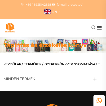
+86-18925142858
[email protected]
EN
Tapintás és érzékelés könyv
KEZDŐLAP
/
TERMÉKEK
/
GYEREKKÖNYVEK NYOMTATÁSA
/
TAPINTÓS KÖNYV
MINDEN TERMÉK