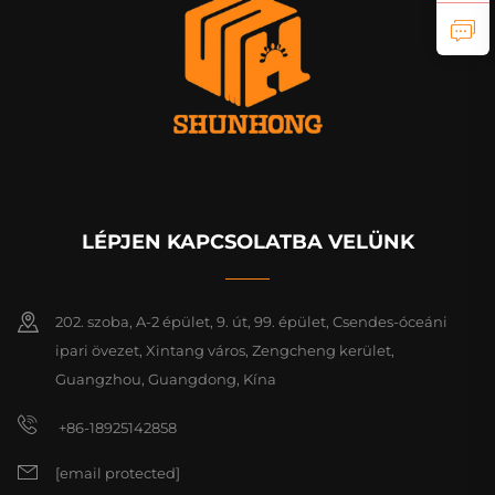
LÉPJEN KAPCSOLATBA VELÜNK
202. szoba, A-2 épület, 9. út, 99. épület, Csendes-óceáni
ipari övezet, Xintang város, Zengcheng kerület,
Guangzhou, Guangdong, Kína
+86-18925142858
[email protected]