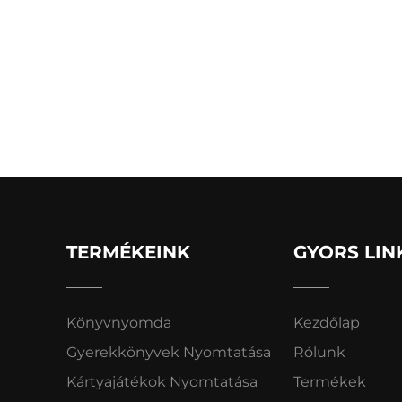
TERMÉKEINK
GYORS LIN
Könyvnyomda
Kezdőlap
Gyerekkönyvek Nyomtatása
Rólunk
Kártyajátékok Nyomtatása
Termékek