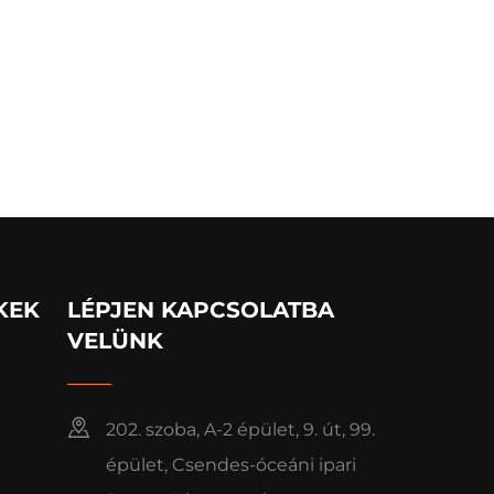
KEK
LÉPJEN KAPCSOLATBA
VELÜNK
202. szoba, A-2 épület, 9. út, 99.
épület, Csendes-óceáni ipari