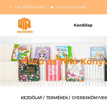
+86-18925142858
[email protected]
Kezdőlap
Húzó és Toló Köny
KEZDŐLAP
/
TERMÉKEK
/
GYEREKKÖNYVEK