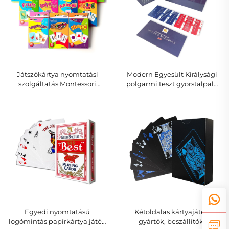
Játszókártya nyomtatási
Modern Egyesült Királysági
szolgáltatás Montessori
polgarmi teszt gyorstalpaló
oktatójátékok, gyermekek
kártyakombináció
tanulása, egyedi
természetes állampolgársági
játszókártyák/kognitív
tanulmányi útmutatóval, 100
kártyák, táblajátékok
db Egyesült Királysági
polgarmi kérdéssel és
válasszal
Egyedi nyomtatású
Kétoldalas kártyajáték
logómintás papírkártya játék
gyártók, beszállítók,