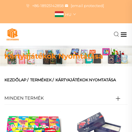
+86-18925142858
[email protected]
HU
Kártyajátékok Nyomtatása
KEZDŐLAP
/
TERMÉKEK
/
KÁRTYAJÁTÉKOK NYOMTATÁSA
MINDEN TERMÉK