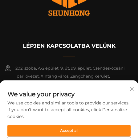
LÉPJEN KAPCSOLATBA VELÜNK
202. szoba, A-2 épület, 9. út, 99. épület, Csendes-óceáni
ipari övezet, Xintang város, Zengcheng kerület,
Guangzhou, Guangdong, Kína
We value your privacy
+86-18925142858
We use cookies and similar tools to provide our services.
If you don't want to accept all cookies, click Personalize
[email protected]
cookies.
Accept all
Szerzői jog © 2026 Guangzhou Shunhong Printing Co., Ltd. Minden
jog fenntartva.
Adatvédelmi irányelvek