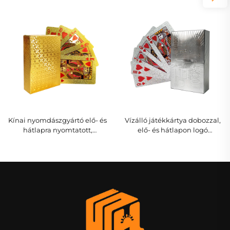
szórakoztató pókerkészlet
kártyajáték, játszókártya,
játszókártya dobozzal
egyedi nyomtatás és
csomagolás nyomtatás
felnőtteknek, pároknak
Kínai nyomdászgyártó elő- és
Vízálló játékkártya dobozzal,
hátlapra nyomtatott,
elő- és hátlapon logó
kétoldalas egyedi
aranysárga papír PVC
pókerkártya játék
műanyag egyedi póker
játékkártya