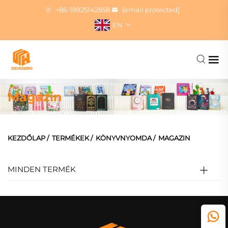
+86-18925142858
[email protected]
EN
Magazin
KEZDŐLAP
/
TERMÉKEK
/
KÖNYVNYOMDA
/
MAGAZIN
MINDEN TERMÉK