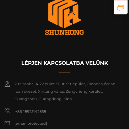
LÉPJEN KAPCSOLATBA VELÜNK
202. szoba, A-2 épület, 9. út, 99. épület, Csendes-óceáni
ipari övezet, Xintang város, Zengcheng kerület,
Guangzhou, Guangdong, Kína
+86-18925142858
[email protected]