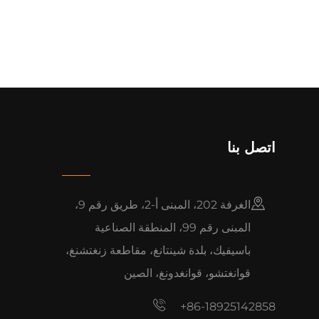
اتصل بنا
الغرفة 202، المبنى أ-2، طريق رقم 9،
المبنى رقم 99، المنطقة الصناعية
باسيفيك، بلدة شينتانغ، مقاطعة زنغتشنغ،
قوانغتشو، قوانغدونغ، الصين
+86-18925142858