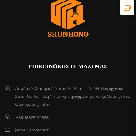
ΕΠΙΚΟΙΝΩΝΗΣΤΕ ΜΑΖΙ ΜΑΣ
Δωμάτιο 202, κτίριο Α-2, οδός Νο.9, κτίριο Νο.99, Βιομηχανική
Ζώνη Pacific, πόλη Xintang, περιοχή Zengcheng, Guangzhou,
Guangdong, Κίνα
+86-18925142858
[email protected]