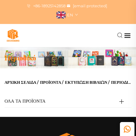
+86-18925142858
[email protected]
EN
Περιοδικό
ΑΡΧΙΚΉ ΣΕΛΊΔΑ
/
ΠΡΟΪΌΝΤΑ
/
ΕΚΤΎΠΩΣΗ ΒΙΒΛΊΩΝ
/
ΠΕΡΙΟΔΙΚΌ
ΟΛΑ ΤΑ ΠΡΟΪΟΝΤΑ