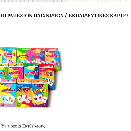
ΠΙΤΡΑΠΈΖΙΩΝ ΠΑΙΧΝΙΔΙΏΝ
/
ΕΚΠΑΙΔΕΥΤΙΚΈΣ ΚΆΡΤΕΣ
Υπηρεσία Εκτύπωσης