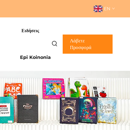
EN
Ειδήσεις
Λάβετε
Προσφορά
Epi Koinonia