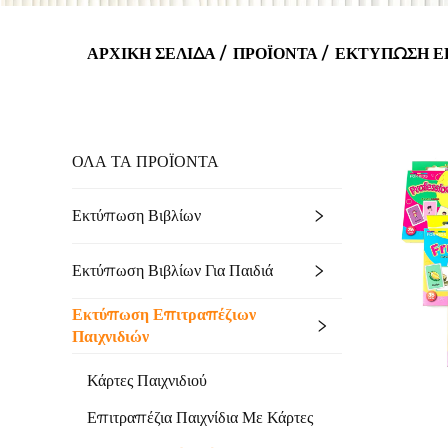
ΑΡΧΙΚΉ ΣΕΛΊΔΑ
/
ΠΡΟΪΌΝΤΑ
/
ΕΚΤΎΠΩΣΗ Ε
ΟΛΑ ΤΑ ΠΡΟΪΟΝΤΑ
Εκτύπωση Βιβλίων
Εκτύπωση Βιβλίων Για Παιδιά
Εκτύπωση Επιτραπέζιων
Παιχνιδιών
Κάρτες Παιχνιδιού
Επιτραπέζια Παιχνίδια Με Κάρτες