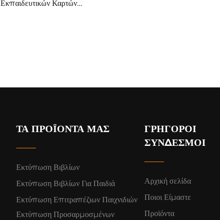
Εκπαιδευτικών Καρτών
ssori, Παιδικά Εκπαιδευτικά
ιχνίδια, Προσαρμοσμένες
παιδευτικές Κάρτες/Κάρτες
ληψης, Επιτραπέζια Παιχνίδια
ΤΑ ΠΡΟΪΌΝΤΑ ΜΑΣ
ΓΡΉΓΟΡΟΙ
ΣΎΝΔΕΣΜΟΙ
Εκτύπωση Βιβλίων
Αρχική σελίδα
Εκτύπωση Βιβλίων Για Παιδιά
Ποιοι Είμαστε
Εκτύπωση Επιτραπέζιων Παιχνιδιών
Προϊόντα
Εκτύπωση Προσαρμοσμένων