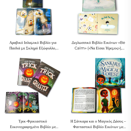
Αραβικό Ισλαμικό Βιβλίο για
Διγλωσσικό Βιβλίο Εικόνων «Be
Παιδιά με Σκληρό Εξώφυλλο,
Calm» («Να Είσαι Ήρεμος»),
Ιστορία για την Πίστη και την
Μετανάστευση Μιντφουλνες για
Οικογένεια
Παιδιά στα Χμόνγκ και Αγγλικά
Τρικ-Φρικιαστικό
Η Σάνκαρα και ο Μαγικός Δάσος –
Εικονογραφημένο Βιβλίο με
Φανταστικό Βιβλίο Εικόνων με