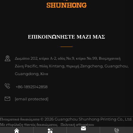
ΕΠΙΚΟΙΝΩΝΗΣΤΕ ΜΑΖΙ ΜΑΣ
Δωμάτιο 202, κτίριο Α-2, οδός Νο.9, κτίριο Νο.99, Βιομηχανική
Ζώνη Pacific, πόλη Xintang, περιοχή Zengcheng, Guangzhou,
Guangdong, Κίνα
+86-18925142858
[email protected]
Πνευματικά δικαιώματα © 2026 Guangzhou Shunhong Printing Co., Ltd.
Με επιφύλαξη παντός δικαιώματος.
Πολιτική απορρήτου