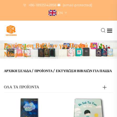
+86-18925142858
[email protected]
EN
Εκτύπωση Βιβλίων για Παιδιά &
Μικρούς
ΑΡΧΙΚΉ ΣΕΛΊΔΑ
/
ΠΡΟΪΌΝΤΑ
/
ΕΚΤΎΠΩΣΗ ΒΙΒΛΊΩΝ ΓΙΑ ΠΑΙΔΙΆ
ΟΛΑ ΤΑ ΠΡΟΪΟΝΤΑ