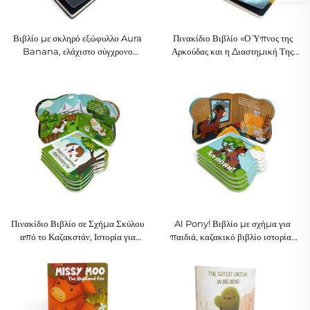
Βιβλίο με σκληρό εξώφυλλο Aura
Πινακίδιο Βιβλίο «Ο Ύπνος της
Banana, ελάχιστο σύγχρονο
Αρκούδας και η Διαστημική Της
βιβλίο τέχνης και τρόπου ζωής
Πτήση», Ιστορία για Ύπνο στο
Διάστημα για Παιδιά
Πινακίδιο Βιβλίο σε Σχήμα Σκύλου
Al Pony! Βιβλίο με σχήμα για
από το Καζακστάν, Ιστορία για
παιδιά, καζακικό βιβλίο ιστορίας
Μικρά Ζώα για Παιδιά 1-4 Ετών
για μικρά παιδιά