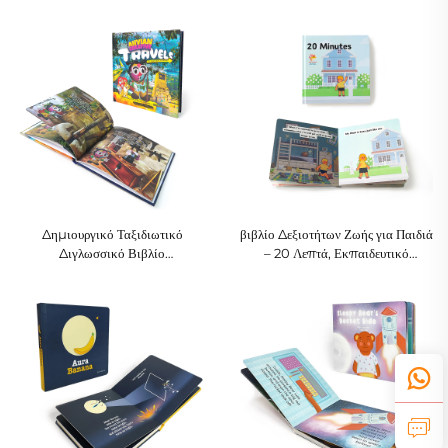
Ρυθμό για την Ημέρα των
Σκληρό Εξώφυλλο για Παιδιά
Φαντασμάτων, Φρικιαστική
Ιστορία για Παιδιά
Δημιουργικό Ταξιδιωτικό
βιβλίο Δεξιοτήτων Ζωής για Παιδιά
Διγλωσσικό Βιβλίο
– 20 Λεπτά, Εκπαιδευτικό
Δραστηριοτήτων για Παιδιά
Ιστορικό Βιβλίο για Προσχολική
Ahvian – Ισπανία & Πορτογαλία
Ηλικία με Σκληρό Εξώφυλλο