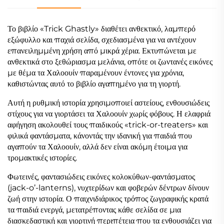
Το βιβλίο «Trick Ghastly» διαθέτει ανθεκτικό, λαμπερό
εξώφυλλο και παχιά σελίδα, σχεδιασμένα για να αντέχουν
επανειλημμένη χρήση από μικρά χέρια. Εκτυπώνεται με
ανθεκτικά στο ξεθώριασμα μελάνια, οπότε οι ζωντανές εικόνες
με θέμα τα Χαλοουίν παραμένουν έντονες για χρόνια,
καθιστώντας αυτό το βιβλίο αγαπημένο για τη γιορτή.
Αυτή η ρυθμική ιστορία χρησιμοποιεί αστείους, ενθουσιώδεις
στίχους για να γιορτάσει τα Χαλοουίν χωρίς φόβους. Η ελαφριά
αφήγηση ακολουθεί τους παιδικούς «trick-or-treaters» και
φιλικά φαντάσματα, κάνοντάς την ιδανική για παιδιά που
αγαπούν τα Χαλοουίν, αλλά δεν είναι ακόμη έτοιμα για
τρομακτικές ιστορίες.
Φωτεινές, φαντασιώδεις εικόνες κολοκύθων-φαντάσματος
(jack-o’-lanterns), νυχτερίδων και φοβερών δέντρων δίνουν
ζωή στην ιστορία. Ο παιχνιδιάρικος τρόπος ζωγραφικής κρατά
τα παιδιά ενεργά, μετατρέποντας κάθε σελίδα σε μια
διασκεδαστική και γιορτινή περιπέτεια που τα ενθουσιάζει για