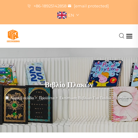
+86-18925142858
[email protected]
EN
Βιβλίο Πλακών
Αρχική σελίδα
>
Προϊόντα
>
Εκτύπωση Βιβλίων Για Παιδιά
>
Βιβλίο Πλακών