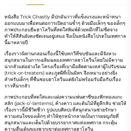
หนังสือ Trick Ghastly มีปกมันวาวที่แข็งแรงและหน้าหนา
ออกแบบมาเพื่อทนต่อการเปิดอ่านซ้ำๆ ด้วยมือเล็กๆ ของเด็กๆ
ภาพประกอบธีมฮาโลวีนที่สดใสพิมพ์ด้วยหมึกที่ไม่ซีดจาง
ทำให้สีสันยังคงชัดเจนอยู่เสมอ จึงเป็นหนังสือโปรดในเทศกาล
นี้มาหลายปี
เรื่องราวนิทานกลอนเรื่องนี้ใช้บทกวีที่ขบขันและมีจังหวะ
สนุกสนานในการเฉลิมฉลองเทศกาลฮาโลวีนโดยไม่มีความ
น่ากลัวแต่อย่างใด โครงเรื่องที่เบามือติดตามเหล่าผู้ไปรับขนม
(trick-or-treaters) และภูตผีที่เป็นมิตร จึงเหมาะอย่างยิ่ง
สำหรับเด็กๆ ที่ชื่นชอบฮาโลวีนแต่ยังไม่พร้อมรับมือกับเรื่อง
ราวที่น่ากลัว
ภาพประกอบที่สดใสและแฝงความแฟนตาซีของฟักทองแกะ
สลัก (jack-o’-lanterns), ค้างคาว และต้นไม้ที่ดูลึกลับ ช่วยให้
เรื่องราวนี้มีชีวิตชีวา รูปแบบศิลปะที่สนุกสนานช่วยรักษา
ความสนใจของเด็กๆ ทำให้ทุกหน้ากลายเป็นการผจญภัยที่
สนุกสนานและเต็มไปด้วยบรรยากาศแห่งเทศกาล กระตุ้น
ความตื่นเต้นของพวกเขาต่อเทศกาลฮาโลวีน