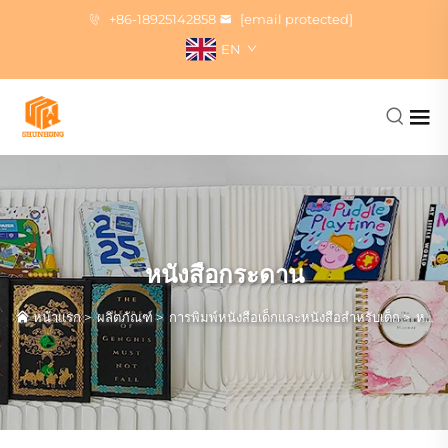
+86-18925142858
[email protected]
EN
หนังสือกระดาน
หน้าแรก
>
ผลิตภัณฑ์
>
การพิมพ์หนังสือเด็กและหนังสือสำหรับเด็ก
>
หนังสือกระดาน