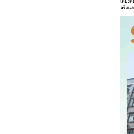
เลี้ยง
จริงแ