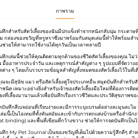
ภาพรวม
นทึกสำหรับสัตว์เลี้ยงของฉันมีปกแข็งทำจากหนังกลับนุ่ม กระดาษที่ไม่
ยม กล่องของขวัญที่หรูหราซึ่งมาพร้อมกับสมุดเล่มนี้ทำให้พร้อม
ช่วยให้สามารถใช้งานได้ทุกวันเป็นเวลาหลายปี
นทึกเล่มนี้ช่วยให้คุณติดตามทุกด้านของชีวิตสัตว์เลี้ยงของคุณ ไ
น มื้ออาหารประจำวัน และเหตุการณ์สำคัญต่าง ๆ รูปแบบที่จัดว
ดต่าง ๆ โดยเก็บรวบรวมข้อมูลสำคัญทั้งหมดของสัตว์เลี้ยงไว้ในที่เด
คุณจะมีสุนัข แมว หรือสัตว์เลี้ยงคู่ใจประเภทอื่น สมุดบันทึกสำหรับ
ทุกชนิด เหมาะอย่างยิ่งสำหรับเจ้าของสัตว์เลี้ยงมือใหม่ที่ต้องการ
ลี้ยงที่เลี้ยงมานานแล้วเพื่อบันทึกเรื่องราวชีวิตและประวัติสุขภาพของส
ดบันทึกสีเบจอ่อนที่เรียบง่ายและมีการระบุแบรนด์อย่างละมุนละไ
เล่มนี้เป็นไอเทมที่ทั้งทันสมัยและเข้ากับการตกแต่งบ้านหรือสำ
lat binding) และพื้นที่เขียนที่กว้างขวาง ช่วยให้การจดบันทึก
นทึก My Pet Journal เป็นของขวัญที่เต็มไปด้วยความรู้สึกดีๆ สำ