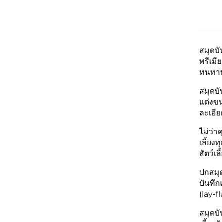
สมุดบั
พรีเมี
ทนทาน
สมุดบั
แต่งข
ละเอีย
ไม่ว่า
เลี้ยง
สัตว์เ
ปกสมุ
บันทึก
(lay-f
สมุดบั