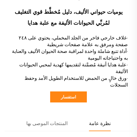
يوميات حيواني الأليف، دليل مُخطَّط قوي التغليف
لمُربِّي الحيوانات الأليفة مع علبة هدايا
·غلاف خارجي فاخر من الجلد المخملي، يحتوي على ٢٤٨
صفحة ومرفق به علامة صفحات شريطية
·أداة تتبع شاملة واحدة لمراقبة صحة الحيوان الأليف والعناية
به واحتياجاته اليومية
·علبة هدايا أنيقة مُضمَّنة لتقديمها كهدية لمحبي الحيوانات
الأليفة
·ورق خالٍ من الحمض للاستخدام الطويل الأمد وحفظ
السجلات
استفسار
نظرة عامة
المنتجات الموصى بها