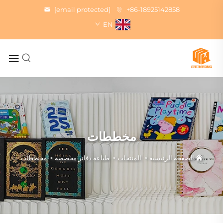
[email protected]
+86-18925142858
EN
مخططات
الصفحة الرئيسية
>
المنتجات
>
طباعة دفاتر مخصصة
>
مخططات