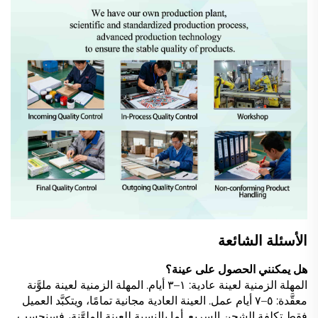
الأسئلة الشائعة
هل يمكنني الحصول على عينة؟
المهلة الزمنية لعينة عادية: ١–٣ أيام. المهلة الزمنية لعينة ملوَّنة
معقَّدة: ٥–٧ أيام عمل. العينة العادية مجانية تمامًا، ويتكبَّد العميل
فقط تكلفة الشحن السريع. أما بالنسبة للعينة الملوَّنة، فسنحسب