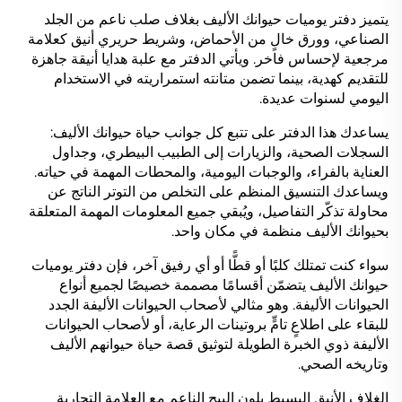
يتميز دفتر يوميات حيوانك الأليف بغلاف صلب ناعم من الجلد
الصناعي، وورق خالٍ من الأحماض، وشريط حريري أنيق كعلامة
مرجعية لإحساس فاخر. ويأتي الدفتر مع علبة هدايا أنيقة جاهزة
للتقديم كهدية، بينما تضمن متانته استمراريته في الاستخدام
اليومي لسنوات عديدة.
يساعدك هذا الدفتر على تتبع كل جوانب حياة حيوانك الأليف:
السجلات الصحية، والزيارات إلى الطبيب البيطري، وجداول
العناية بالفراء، والوجبات اليومية، والمحطات المهمة في حياته.
ويساعدك التنسيق المنظم على التخلص من التوتر الناتج عن
محاولة تذكّر التفاصيل، ويُبقي جميع المعلومات المهمة المتعلقة
بحيوانك الأليف منظمة في مكان واحد.
سواء كنت تمتلك كلبًا أو قطًّا أو أي رفيق آخر، فإن دفتر يوميات
حيوانك الأليف يتضمّن أقسامًا مصممة خصيصًا لجميع أنواع
الحيوانات الأليفة. وهو مثالي لأصحاب الحيوانات الأليفة الجدد
للبقاء على اطلاعٍ تامٍّ بروتينات الرعاية، أو لأصحاب الحيوانات
الأليفة ذوي الخبرة الطويلة لتوثيق قصة حياة حيوانهم الأليف
وتاريخه الصحي.
الغلاف الأنيق البسيط بلون البيج الناعم مع العلامة التجارية