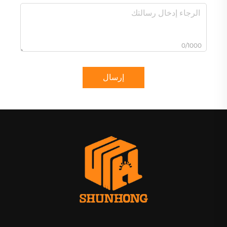
0/1000
إرسال