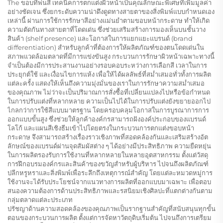
The
ขอบที่พ่นสี
เทคนิคการตกแต่งผิวหน้าเป็นคุณลักษณะพิเศษที่เพิ่มมูลค่า
อย่างชัดเจน ซึ่งยกระดับความน่าดึงดูดทางสายตาของสิ่งพิมพ์แบบกำหนดเอง
เหล่านี้ ผ่านการใช้การรักษาสีอย่างแม่นยำตามขอบหน้ากระดาษ ทำให้เกิด
ความตัดกันทางสายตาที่โดดเด่น ซึ่งช่วยเสริมสร้างการมองเห็นบนชั้นวาง
สินค้า (shelf presence) และโอกาสในการแยกแยะแบรนด์ (brand
differentiation) สำหรับลูกค้าที่ต้องการให้ผลิตภัณฑ์ของตนโดดเด่นใน
สภาพแวดล้อมตลาดที่มีการแข่งขันสูง กระบวนการรักษาผิวหน้าเฉพาะทางนี้
จำเป็นต้องมีการประสานงานอย่างรอบคอบระหว่างการเลือกสี เวลาในการ
ประยุกต์ใช้ และเงื่อนไขการแห้ง เพื่อให้ได้ผลลัพธ์ที่สม่ำเสมอทั่วทั้งการผลิต
แต่ละครั้ง แสดงให้เห็นถึงความมุ่งมั่นของเราในการรักษาความสม่ำเสมอ
ของคุณภาพ ไม่ว่าจะเป็นปริมาณการสั่งซื้อที่เปลี่ยนแปลงไปหรือข้อกำหนด
ในการปรับแต่งที่หลากหลาย ความเป็นไปได้ในการปรับแต่งยังขยายออกไป
ไกลกว่าการใช้สีแบบมาตรฐาน โดยครอบคลุมโอกาสในการบูรณาการการ
ออกแบบขั้นสูง ซึ่งช่วยให้ลูกค้าองค์กรสามารถฝังองค์ประกอบของแบรนด์
โลโก้ และแผนสีเชิงธีมเข้าไปโดยตรงในกระบวนการตกแต่งขอบหน้า
กระดาษ จึงสามารถสร้างเรื่องราวเชิงภาพที่สอดคล้องกันและเสริมสร้างอัต
ลักษณ์ของแบรนด์ผ่านจุดสัมผัสต่าง ๆ ได้อย่างมีประสิทธิภาพ ความยืดหยุ่น
ในการผลิตรองรับการใช้งานที่หลากหลายในหลายอุตสาหกรรม ตั้งแต่วัสดุ
การฝึกอบรมองค์กรและสินค้าของขวัญสำหรับผู้บริหาร ไปจนถึงผลิตภัณฑ์
ปลีกหรูหราและสิ่งพิมพ์เพื่อระลึกถึงเหตุการณ์สำคัญ โดยแต่ละหมวดหมู่การ
ใช้งานจะได้รับประโยชน์จากแนวทางการผลิตที่ออกแบบมาเฉพาะ เพื่อตอบ
สนองความต้องการด้านประสิทธิภาพและรสนิยมเชิงศิลปะที่แตกต่างกันตาม
กลุ่มตลาดแต่ละประเภท
ปรัชญาด้านความสอดคล้องของคุณภาพเป็นรากฐานสำคัญที่สนับสนุนทุกขั้น
ตอนของกระบวนการผลิต ตั้งแต่การจัดหาวัตถุดิบเริ่มต้น ไปจนถึงการเตรียม