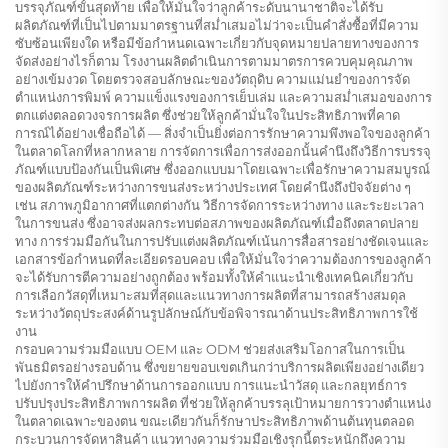
บรรจุภัณฑ์ขั้นสุดท้าย เพื่อให้มั่นใจว่าลูกค้าระดับนานาชาติจะได้รับ
ผลิตภัณฑ์ที่เป็นไปตามมาตรฐานที่สม่ำเสมอไม่ว่าจะเป็นคำสั่งซื้อที่มีความ
ซับซ้อนเพียงใด หรือมีข้อกำหนดเฉพาะเกี่ยวกับจุดหมายปลายทางของการ
จัดส่งอย่างไรก็ตาม โรงงานผลิตดำเนินการตามมาตรการควบคุมคุณภาพ
อย่างเข้มงวด โดยตรวจสอบลักษณะของวัตถุดิบ ความแม่นยำของการจัด
ตำแหน่งการพิมพ์ ความแข็งแรงของการเย็บเล่ม และความสม่ำเสมอของการ
ตกแต่งตลอดวงจรการผลิต ซึ่งช่วยให้ลูกค้ามั่นใจในประสิทธิภาพที่คาด
การณ์ได้อย่างเชื่อถือได้ — สิ่งจำเป็นยิ่งต่อการรักษาความพึงพอใจของลูกค้า
ในตลาดโลกที่หลากหลาย การจัดการเพื่อการส่งออกนั้นคำนึงถึงวิธีการบรรจุ
ภัณฑ์แบบป้องกันเป็นพิเศษ ซึ่งออกแบบมาโดยเฉพาะเพื่อรักษาความสมบูรณ์
ของผลิตภัณฑ์ระหว่างการขนส่งระหว่างประเทศ โดยคำนึงถึงปัจจัยต่าง ๆ
เช่น สภาพภูมิอากาศที่แตกต่างกัน วิธีการจัดการระหว่างทาง และระยะเวลา
ในการขนส่ง ซึ่งอาจส่งผลกระทบต่อสภาพของผลิตภัณฑ์เมื่อถึงตลาดปลาย
ทาง การร่วมมือกันในการปรับแต่งผลิตภัณฑ์เน้นการสื่อสารอย่างชัดเจนและ
เอกสารข้อกำหนดที่ละเอียดรอบคอบ เพื่อให้มั่นใจว่าความต้องการของลูกค้า
จะได้รับการตีความอย่างถูกต้อง พร้อมทั้งให้คำแนะนำเชิงเทคนิคเกี่ยวกับ
การเลือกวัสดุที่เหมาะสมที่สุดและแนวทางการผลิตที่สามารถสร้างสมดุล
ระหว่างวัตถุประสงค์ด้านรูปลักษณ์กับข้อพิจารณาด้านประสิทธิภาพการใช้
งาน
กรอบความร่วมมือแบบ OEM และ ODM ช่วยส่งเสริมโอกาสในการเป็น
พันธมิตรอย่างรอบด้าน ซึ่งขยายขอบเขตเกินกว่าบริการผลิตเพียงอย่างเดียว
ไปยังการให้คำปรึกษาด้านการออกแบบ การแนะนำวัสดุ และกลยุทธ์การ
ปรับปรุงประสิทธิภาพการผลิต ที่ช่วยให้ลูกค้าบรรลุเป้าหมายการวางตำแหน่ง
ในตลาดเฉพาะของตน ขณะเดียวกันก็รักษาประสิทธิภาพด้านต้นทุนตลอด
กระบวนการจัดหาสินค้า แนวทางความร่วมมือเชิงรุกนี้ตระหนักถึงความ