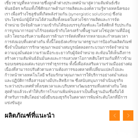
เชี่ยวชาญที่หลากหลายซึ่งลูกค้าต่างประเทศนำมาสู่ความสัมพันธ์เชิง
พันธมิตร พร้อมทั้งใช้ศักยภาพด้านการผลิตและองค์ความรู้ทางเทคนิคของ
เรา เพื่อสร้างโซลูชันที่เกิดพลังร่วมกัน (synergistic solutions) ซึ่งก่อ
ประโยชน์แก่ผู้มีส่วนได้ส่วนเสียทั้งหมดในห่วงโซ่การผลิตและการจัด
จำหน่าย ปัจจัยด้านความเข้ากันได้ของบรรจุภัณฑ์และโลจิสติกส์ รับประกัน
การบูรณาการอย่างไร้รอยต่อเข้ากับโครงสร้างพื้นฐานห่วงโซ่อุปทานที่มีอยู่
แล้ว โดยรองรับความต้องการด้านการจัดส่งที่หลากหลายและกำหนดเวลา
การส่งมอบที่แตกต่างกัน ทั้งนี้โดยยังคงรักษามาตรฐานการป้องกันผลิตภัณฑ์
ซึ่งจำเป็นต่อการรักษาคุณภาพอย่างสมบูรณ์ตลอดกระบวนการจัดจำหน่าย
ความมุ่งมั่นต่อความร่วมมือระยะยาวกับผู้จัดจำหน่าย สะท้อนให้เห็นถึงการ
สร้างความสัมพันธ์อันมั่นคงและการแสวงหาโอกาสเติบโตร่วมกันที่ก้าวข้าม
ขอบเขตของแต่ละรอบการทำธุรกรรม ทั้งนี้เพื่อส่งเสริมความร่วมมืออย่างต่อ
เนื่องที่สามารถปรับตัวตามความต้องการของตลาดที่เปลี่ยนแปลงไปและ
ก้าวหน้าทางเทคโนโลยี พร้อมรักษาคุณภาพการให้บริการอย่างสม่ำเสมอ
และปฏิบัติการสื่อสารอย่างมีประสิทธิภาพ ซึ่งสนับสนุนการดำเนินธุรกิจ
ระหว่างประเทศทั่วทั้งเขตเวลาและบริบททางวัฒนธรรมที่แตกต่างกัน โดย
สุดท้ายแล้วจะทำให้บริการโรงงานพิมพ์ของเราเป็นพื้นฐานอันเชื่อถือได้
สำหรับการเติบโตอย่างยั่งยืนของธุรกิจในตลาดการพิมพ์ระดับโลกที่มีการ
แข่งขันสูง
ผลิตภัณฑ์ที่แนะนำ