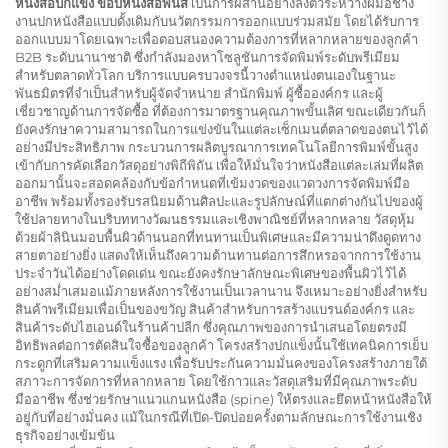
หนังสือปกแข็ง ขอบหนังสือพ่นสี
เป็นการผสานอย่างลงตัวระหว่างฝีมือช่าง
งานปกหนังสือแบบดั้งเดิมกับนวัตกรรมการออกแบบร่วมสมัย โดยได้รับการ
ออกแบบมาโดยเฉพาะเพื่อตอบสนองความต้องการที่หลากหลายของลูกค้า
B2B ระดับนานาชาติ ซึ่งกำลังมองหาโซลูชันการจัดพิมพ์ระดับพรีเมียม
สำหรับตลาดทั่วโลก บริการแบบครบวงจรนี้วางตำแหน่งตนเองในฐานะ
พันธมิตรที่จำเป็นสำหรับผู้จัดจำหน่าย สำนักพิมพ์ ผู้ซื้อองค์กร และผู้
เชี่ยวชาญด้านการจัดซื้อ ที่ต้องการมาตรฐานคุณภาพขั้นเลิศ ขณะเดียวกันก็
ยังคงรักษาความสามารถในการแข่งขันในแต่ละเซ็กเมนต์ตลาดของตนไว้ได้
อย่างมีประสิทธิภาพ กระบวนการผลิตบูรณาการเทคโนโลยีการพิมพ์ขั้นสูง
เข้ากับการคัดเลือกวัสดุอย่างพิถีพิถัน เพื่อให้มั่นใจว่าหนังสือแต่ละเล่มที่ผลิต
ออกมานั้นจะสอดคล้องกับข้อกำหนดที่เข้มงวดของแวดวงการจัดพิมพ์มือ
อาชีพ พร้อมทั้งรองรับรสนิยมด้านศิลปะและรูปลักษณ์ที่แตกต่างกันไปของผู้
ใช้ปลายทางในบริบททางวัฒนธรรมและเชิงพาณิชย์ที่หลากหลาย วัสดุหุ้ม
ด้วยผ้าลินินมอบพื้นผิวด้านนอกที่ทนทานเป็นพิเศษและมีความน่าดึงดูดทาง
สายตาอย่างยิ่ง แสดงให้เห็นถึงความต้านทานต่อการสึกหรอจากการใช้งาน
ประจำวันได้อย่างโดดเด่น ขณะยังคงรักษาลักษณะพิเศษของพื้นผิวไว้ได้
อย่างสม่ำเสมอแม้ภายหลังการใช้งานเป็นเวลานาน จึงเหมาะอย่างยิ่งสำหรับ
สินค้าพรีเมียมเพื่อเป็นของขวัญ สินค้าสำหรับการสร้างแบรนด์องค์กร และ
สินค้าระดับไฮเอนด์ในร้านค้าปลีก ซึ่งคุณภาพของการนำเสนอโดยตรงมี
อิทธิพลต่อการตัดสินใจซื้อของลูกค้า โครงสร้างปกแข็งนั้นใช้เทคนิคการเย็บ
กระดูกที่เสริมความแข็งแรง เพื่อรับประกันความมั่นคงของโครงสร้างภายใต้
สภาวะการจัดการที่หลากหลาย โดยใช้กาวและวัสดุเสริมที่มีคุณภาพระดับ
มืออาชีพ ซึ่งช่วยรักษาแนวแกนหนังสือ (spine) ให้ตรงและยึดหน้าหนังสือให้
อยู่กับที่อย่างมั่นคง แม้ในกรณีที่เปิด-ปิดบ่อยครั้งตามลักษณะการใช้งานเชิง
ธุรกิจอย่างเข้มข้น