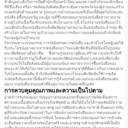
สำคัญอย่างยิ่งในการเปิดตัวนักเขียนหน้าใหม่ ฉลองความสำเร็จของนักเขียน
ที่มีชื่อเสียง หรือการผลิตฉบับพิเศษเพื่อกระตุ้นความสนใจของผู้อ่านและสร้าง
แรงผลักดันด้านยอดขาย รูปแบบการนำเสนอแบบพรีเมียมนี้ดึงดูดใจนักสะสม
หนังสือ ผู้ซื้อของขวัญ และผู้อ่านที่ชื่นชอบคุณภาพของหนังสือทางกายภาพ
ควบคู่ไปกับเนื้อเรื่องรักแสนประทับใจ นอกจากนี้ สโมสรอ่านหนังสือแนวโร
แมนติกมักเลือกหนังสือปกแข็งที่ผลิตอย่างสวยงามเป็นหนังสือประจำกลุ่ม ซึ่ง
สร้างโอกาสในการขายจำนวนมากและการเพิ่มการมองเห็นของสำนักพิมพ์
ในกลุ่มผู้อ่านเป้าหมาย
กิจกรรมทางวรรณกรรม การจัดนิทรรศการหนังสือ และทัวร์โปรโมทผู้แต่งได้
รับประโยชน์อย่างมากจากหนังสือแนวโรแมนติกฟิคชั่นที่จัดพิมพ์ในรูปเล่ม
หนาที่ผลิตอย่างมืออาชีพ ´´ซึ่งถ่ายรูปออกมาดูดีและสร้างความประทับใจที่
ยาวนานเมื่อปรากฏในสื่อต่างๆ คุณสมบัติขอบพ่นสีเฉพาะของหนังสือจะดึง
ความสนใจในสื่อสังคมเมื่อผู้อ่านแบ่งปันภาพถ่ายจากการซื้อหนังสือของ
ตนเอง ทำให้เกิดโอกาสทางการตลาดแบบธรรมชาติที่ยืดยาวเกินกว่าช่องทาง
โปรโมทแบบดั้งเดิม สำนักพิมพ์ที่พัฒนาแนวโรแมนติกฟิคชั่นใช้การผลิต
ระดับพรีเมียมเหล่านี้เพื่อสร้างการรู้จำแบรนด์ และแยกแยะหนังสือของตน
ออกจากหนังสือปกอ่อนทั่วที่มีอยู่มากมายในตลาดที่แออัด
การควบคุมคุณภาพและความเป็นไปตาม
มาตรการรับรองคุณภาพของเราครอบคลุมทุกขั้นตอนการผลิต ตั้งแต่การ
ตรวจสอบเบื้องต้นจนถึงบรรจุภัณฑ์สุดท้าย เพื่อให้มั่นใจได้ว่าผลลัพธ์มีความ
สม่ำเสมอและเป็นไปตามมาตรฐานการตีพิมพ์ระดับนานาชาติ ขั้นตอนการจับ
คู่สีรับประกันความแม่นยำในการพิมพ์ภาพปกหนังสือและการพ่นขอบอย่าง
สม่ำเสมอตลอดทั้งรอบการพิมพ์ ในขณะที่การตรวจสอบคุณภาพการเข้าเล่ม
จะยืนยันความแข็งแรงของโครงสร้างและมาตรฐานด้านรูปลักษณ์ที่เป็นมือ