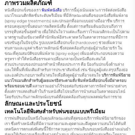
ภาพรวมผลิตภัณฑ์
หนังสือปกแข็งของเรา
พิมพ์หนังสือ
บริการนี้มุ่งเน้นเฉพาะการจัดส่งหนังสือ
แนวโรแมนติกฟิคชั่นระดับพรีเมียม ที่มีลักษณะเด่นคือขอบหนังสือพิมพ์ลาย
(spray edge treatments) และปกนอกที่ออกแบบอย่างมืออาชีพ บริการ
ครอบคลุมทุกขั้นตอนการผลิตหนังสือ ตั้งแต่การเตรียมต้นฉบับจนถึงการ
บรรจุหีบห่อขั้นสุดท้าย เพื่อให้มั่นใจว่าแต่ละเรื่องราวโรแมนติกจะเป็นไปตาม
มาตรฐานอันเข้มงวดที่สำนักพิมพ์อิสระคาดหวังในตลาดวรรณกรรมที่มีการ
แข่งขันสูงในปัจจุบัน รูปแบบหนังสือปกแข็ง (hardcover) ช่วยเพิ่มความ
ทนทานและมูลค่าเชิงภาพลักษณ์ ซึ่งสอดคล้องกับกลุ่มผู้อ่านนิยายรัก ใน
ขณะที่คุณสมบัติขอบพิมพ์ลาย (spray edge) เพิ่มองค์ประกอบของความ
หรูหรา ทำให้หนังสือธรรมดาเปลี่ยนกลายเป็นหนังสือสะสมได้
ส่วนประกอบของปกนอกทำหน้าที่สองประการ คือ ป้องกันปกแข็งด้านล่าง
และให้พื้นที่เพิ่มเติมสำหรับการประชาสัมพันธ์ เช่น ข้อมูลผู้แต่ง สรุปเรื่องย่อ
และองค์ประกอบภาพที่น่าสนใจเพื่อดึงดูดผู้อ่านที่อาจสนใจ
บริการพิมพ์นิยาย
แนวโรแมนติกสำหรับผู้เผยแพร่อิสระตามสั่ง พิมพ์หนังสือปกแข็งมีฝาครอบ
พร้อมขอบฉาบสี
ผสานรวมอย่างไร้รอยต่อกับช่องทางการจัดจำหน่ายต่างๆ
ตั้งแต่การแสดงสินค้าในร้านหนังสือไปจนถึงการนำเสนอในตลาดออนไลน์
โดยรับประกันภาพลักษณ์แบรนด์ที่สอดคล้องกันทุกแพลตฟอร์มการขาย
ลักษณะและประโยชน์
เทคโนโลยีพิเศษสำหรับพ่นขอบแบบพรีเมียม
การพ่นสีขอบเป็นหนึ่งในคุณลักษณะเด่นที่สุดของบริการพิมพ์นิยายรักของ
เรา ซึ่งสร้างหนังสือที่มีความสวยงามสะดุดตาและดึงดูดความสนใจได้ทันที
เทคนิคการตกแต่งพิเศษนี้ใช้การควบคุมการพ่นสีบนขอบหนังสืออย่างแม่นยำ
ส่งผลให้เกิดการเคลือบสีอย่างสม่ำเสมอ เพิ่มพูนเสน่ห์ด้านสุนทรียะโดยรวม