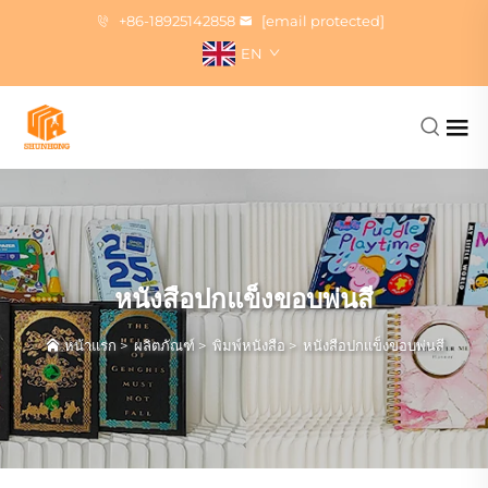
+86-18925142858
[email protected]
EN
หนังสือปกแข็งขอบพ่นสี
หน้าแรก
>
ผลิตภัณฑ์
>
พิมพ์หนังสือ
>
หนังสือปกแข็งขอบพ่นสี