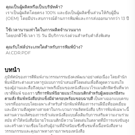
คุณเป็นผู้ผลิตหรือเป็นบริษัทค้า? 
เราเป็นผู้ผลิตโดยตรง 100% และยังเป็นผู้ผลิตชิ้นส่วนให้กับผู้อื่น 
(OEM) โดยมีประสบการณ์ด้านการพิมพ์และการส่งออกมากกว่า 13 ปี 
ใช้เวลานานเท่าใดในการผลิตจำนวนมาก 
โดยปกติใช้เวลา 15 วัน มีบริการเร่งด่วนสำหรับคำสั่งพิเศษ 
คุณรับไฟล์ประเภทใดสำหรับการพิมพ์บ้าง? 
AI.CDR.PDF 
บทนำ
ภูมิทัศน์ของการตีพิมพ์งานวรรณกรรมยังคงพัฒนาอย่างต่อเนื่อง โดยสำนัก
พิมพ์อิสระต่างแสวงหารูปแบบการนำเสนอที่โดดเด่นเพื่อดึงดูดความสนใจ
ของผู้อ่านและสื่อถึงคุณภาพพรีเมี่ยมของหนังสือแนวโรแมนติกฟิคชั่นที่พวก
เขาตีพิมพ์ ของเรา
บริการพิมพ์นิยายแนวโรแมนติกสำหรับผู้เผยแพร่อิสระ
ตามสั่ง พิมพ์หนังสือปกแข็งมีฝาครอบพร้อมขอบฉาบสี
เป็นทางออกแบบครบ
วงจรที่ออกแบบโดยเฉพาะสำหรับสำนักพิมพ์ที่ต้องการงานฝีมือที่ยอดเยี่ยม
และมีความดึงดูดทางสายตาในกระบวนการผลิตหนังสือ บริการพิมพ์เฉพาะนี้
ผสานความเลิศของการเข้าเล่มหนังสือแบบดั้งเดิมกับการเสริมความงามร่วม
สมัย ทำให้หนังสือนิยายโรแมนติกมีความโดดเด่นในตลาดที่มีการแข่งขันสูง
และสร้างความเชื่อมโยงกับผู้อ่านที่มีรสนิยมซึ่งชื่นชมทั้งเนื้อหนังสือทาง
วรรณกรรมและคุณภาพทางกายภาพของหนังสือ