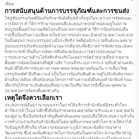
เขียน
การสนับสนุนด้านการบรรจุภัณฑ์และการขนส่ง
โซลูชันบรรจุภัณฑ์ป้องกันรักษารังสังพิมพ์สำเร็จรูปในระหว่างการจัดส่งและ
การจัดการ ทำให้การรักษาขอบพ่นสีและคุณภาพปกผ้าห่อคงอยู่ในสภาพ
สมบูรณ์ตั้งแต่โรงงานผลิตไปจนถึงปลายทางสุดท้าย วิธีการป้องกันหนังสือ
รายชิ้นป้องกันความเสียหายในช่วงการขนส่ง ขณะยังคงอำนวยความสะดวก
ในขั้นตอนการแกะบรรจุอย่างมีประสิทธิภาพที่ศูนย์กระจายสินค์และจุดขาย
รูปแบบบรรจุภัณฑ์แบบชุดจำนวนมากเพิ่มประสิทธิภาพการจัดส่ง ขณะยังคง
รักษาการเข้าถึงเพื่อการจัดการสินค์คงคลังและการตรวจสอบคุณภาพ
การประสานงานด้านโลจิสติกส์รองรับโมเดลการจัดจำหน่ายที่หลากหลาย
ตั้งแต่การจัดส่งโดยตรงถึงผู้ค้าปลีก ไปจนถึงระบบการกระจายสินค้าผ่านคลัง
สินค้าที่ให้บริการช่องทางการตลาดหลายช่องทางพร้อมกัน การเลือกวัสดุ
บรรจุภัณฑ์คำนึงถึงความจำเป็นในการป้องกันสินค้าควบคู่ไปกับข้อพิจารณา
ด้านสิ่งแวดล้อม เพื่อสนับสนุนโครงการด้านความยั่งยืนของสำนักพิมพ์ ขณะ
เดียวกันก็รักษาระดับต้นทุนที่เหมาะสมในปริมาณการสั่งซื้อและจุดหมาย
ปลายทางการจัดส่งที่แตกต่างกัน
เหตุใดจึงควรเลือกเรา
ประสบการณ์อันยาวนานของเราในการให้บริการสำนักพิมพ์อิสระทั่วโลก
ทำให้เราเข้าใจอย่างลึกซึ้งถึงข้อกำหนดของตลาดนิยายรักและความคาดหวัง
ของผู้อ่าน ซึ่งเป็นปัจจัยสำคัญที่ผลักดันยอดขายหนังสือให้ประสบความสำเร็จ
การทำงานร่วมกันกับสำนักพิมพ์ในตลาดที่หลากหลายทั่วโลก ช่วยให้เราได้
รับข้อมูลเชิงลึกเกี่ยวกับความชอบเฉพาะภูมิภาคและข้อพิจารณาทาง
วัฒนธรรม ซึ่งช่วยเพิ่มศักยภาพในการแข่งขันในตลาดโลก ความเชี่ยวชาญ
ข้ามอุตสาหกรรมช่วยให้สามารถนำแนวทางสร้างสรรค์มาแก้ไขปัญหาการ