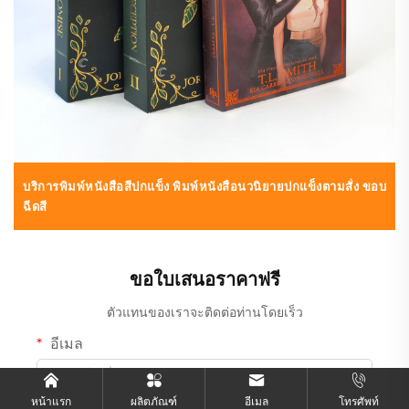
บริการพิมพ์หนังสือสีปกแข็ง พิมพ์หนังสือนวนิยายปกแข็งตามสั่ง ขอบ
ฉีดสี
ขอใบเสนอราคาฟรี
ตัวแทนของเราจะติดต่อท่านโดยเร็ว
อีเมล
หน้าแรก
ผลิตภัณฑ์
อีเมล
โทรศัพท์