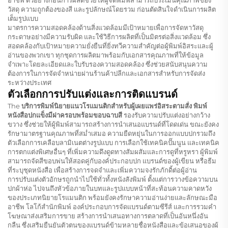
อาชีพ ตัวอย่างก่อนการผลิตช่วยให้ผู้จัดพิมพ์สามารถประเมินคุณภาพของ
วัสดุ ความถูกต้องของสี และรูปลักษณ์โดยรวม ก่อนตัดสินใจดำเนินการผลิต
เต็มรูปแบบ
มาตรการความสอดคล้องด้านสิ่งแวดล้อมมีเป้าหมายเพื่อการจัดหาวัสดุ
กระดาษอย่างมีความรับผิด และใช้วิธีการผลิตที่เป็นมิตรต่อสิ่งแวดล้อม ซึ่ง
สอดคล้องกับเป้าหมายความยั่งยืนที่ยิ่งทวีความสำคัญต่อผู้พิมพ์อิสระและผู้
อ่านของพวกเขา ทุกชุดการผลิตมาพร้อมกับเอกสารคุณภาพที่ให้ข้อมูล
จำเพาะโดยละเอียดและใบรับรองความสอดคล้อง ซึ่งช่วยสนับสนุนความ
ต้องการในการจัดจำหน่ายผ่านร้านค้าปลีกและเอกสารสำหรับการจัดส่ง
ระหว่างประเทศ
ตัวเลือกการปรับแต่งและการติดแบรนด์
The
บริการพิมพ์นิยายแนวโรแมนติกสำหรับผู้เผยแพร่อิสระตามสั่ง พิมพ์
หนังสือปกแข็งมีฝาครอบพร้อมขอบฉาบสี
รองรับความปรับแต่งอย่างกว้าง
ขวาง ซึ่งช่วยให้ผู้พิมพ์สามารถสร้างการนำเสนอแบรนด์ที่โดดเด่น ขณะยังคง
รักษามาตรฐานคุณภาพที่สม่ำเสมอ ความยืดหยุ่นในการออกแบบปกรวมถึง
ตัวเลือกการเคลือบลามิเนตต่างรูปแบบ การเลือกใช้เทคนิคปั๊มนูน และเทคนิค
การตกแต่งพิเศษอื่นๆ ที่เพิ่มความดึงดูดทางสัมผสัมและการดูที่หรูหรา ผู้พิมพ์
สามารถจัดสีขอบพ่นให้สอดคู่กับองค์ประกอบปก แบรนด์ของผู้เขียน หรือธีม
ที่ระบุชุดหนังสือ เพื่อสร้างการจดจำและเพิ่มความจงรักภักดิ้ต่อผู้อ่าน
การปรับแต่งตัวอักษรถูกนำไปใช้ทั่วทั้งหนังสังพิมพ์ ตั้งแต่การวางข้อความบน
ปกผ้าห่อ ไปจนถึงหัวข้อภายในบทและรูปแบบหน้าที่สะท้อนความคาดหวัง
ของประเภทนิยายโรแมนติก พร้อมยังคงรักษาความอ่านง่ายและลักษณะมือ
อาชีพ โลโก้สำนักพิมพ์ องค์ประกอบการจัดแบรนด์ตามซีรีส์ และการรวมคำ
โฆษณาส่งเสริมการขาย สร้างการนำเสนอทางการตลาดที่เป็นอันหนึ่งอัน
กลืน ซึ่งเสริมยืนยันตัวตนของแบรนด์ข้ามหลายชื่อหนังสือและข้อเสนอของผู้