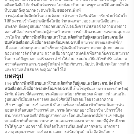
ผลิตหนังสือได้อย่างมีนวัตกรรม โดยยังคงรักษามาตรฐานงานฝีมือแบบดั้งเดิม
ที่บ่งบอกถึงคุณภาพระดับพรีเมียมของงานพิมพ์
การมุ่งเน้นเป็นพิเศษในความต้องการด้านการจัดพิมพ์นิยายรัก ช่วยให้มั่นใจ
ได้ถึงความเข้าใจอย่างลึกซึ้งในข้อกำหนดเฉพาะของแนวหนังสือแต่ละ
ประเภท ตั้งแต่รูปแบบการออกแบบปกไปจนถึงการนำเสนอข้อความทางการ
ตลาดที่สื่อสารตรงกับกลุ่มผู้อ่านเป้าหมาย การดำเนินงานอย่างครอบคลุมของ
เราในด้าน
บริการพิมพ์นิยายแนวโรแมนติกสำหรับผู้เผยแพร่อิสระตามสั่ง
พิมพ์หนังสือปกแข็งมีฝาครอบพร้อมขอบฉาบสี
สามารถสร้างผลลัพธ์ที่ต่อ
เนื่องและสนับสนุนความสำเร็จของผู้จัดพิมพ์ในหลากหลายกลุ่มตลาดและ
ช่องทางการจัดจำหน่าย ความเชี่ยวชาญทางเทคนิคที่ผสานกับความสามารถ
ในการแก้ปัญหาอย่างสร้างสรรค์ ทำให้สามารถเสนอวิธีแก้ไขที่ปรับแต่งตาม
ความต้องการเฉพาะของผู้จัดพิมพ์ พร้อมรักษาระดับประสิทธิภาพในการผลิต
และความสม่ำเสมอของคุณภาพไว้ได้
บทสรุป
The
บริการพิมพ์นิยายแนวโรแมนติกสำหรับผู้เผยแพร่อิสระตามสั่ง พิมพ์
หนังสือปกแข็งมีฝาครอบพร้อมขอบฉาบสี
เป็นโซลูชันแบบครบวงจรสำหรับผู้
จัดพิมพ์อิสระที่ต้องการยกระดับผลงานนิยายรักของตน ด้วยการนำเสนอใน
รูปแบบพรีเมียมและการตกแต่งเชิงศิลป์ที่โดดเด่น โดยรวมเอาความ
เชี่ยวชาญด้านการเข้าเล่มหนังสือปกแข็งแบบดั้งเดิม เข้ากับเทคนิคการพ่น
ขอบหนังสือแบบสร้างสรรค์ และการผลิตฝาปกอย่างมืออาชีพ บริการนี้จึง
สามารถสร้างหนังสือที่ดึงดูดสายตาและโดดเด่นในตลาดที่มีการแข่งขันสูง
ขณะเดียวกันก็มอบความทนทานและความงดงามทางสายตาที่ผู้อ่านนิยาย
รักให้คุณค่า นอกจากนี้ ตัวเลือกในการปรับแต่งที่หลากหลาย มาตรการ
ควบคุมคุณภาพอย่างเข้มงวด และการสนับสนุนด้านโลจิสติกส์อย่าง