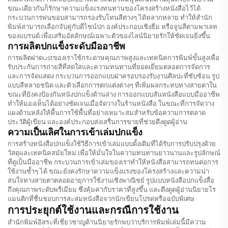
ขณะเดียวกันก็รักษาความแข็งแรงทนทานของโครงสร้างหนังสือไว้ได้
กระบวนการพ่นขอบสามารถรองรับโทนสีต่างๆ ได้หลากหลาย ทำให้สำนัก
พิมพ์สามารถเลือกจับคู่กับดีไซน์ปก องค์ประกอบเชิงธีม หรือจูนสีตามพาเลท
ของแบรนด์ เพื่อเสริมอัตลักษณ์เฉพาะตัวของไลน์นิยายรักให้ชัดเจนยิ่งขึ้น
การผลิตปกแข็งระดับมืออาชีพ
การผลิตฝาดustของเราใช้กระดาษคุณภาพสูงและเทคนิคการพิมพ์ขั้นสูงเพื่อ
รับประกันการถ่ายสีที่สดใสและความทนทานที่ยอดเยี่ยมตลอดการจัดการ
และการจัดแสดง กระบวนการออกแบบฝาครอบรองรับงานศิลปะที่ซับซ้อน รูป
แบบสีหลายชนิด และตัวเลือกการตกแต่งต่างๆ ที่เพิ่มผลกระทบทางสายตาใน
ขณะที่ยังคงป้องกันหนังปกแข็งด้านล่าง การออกแบบสันหนังสือแบบมืออาชีพ
ทำให้มองเห็นได้อย่างชัดเจนเมื่อจัดวางในร้านหนังสือ ในขณะที่การจัดวาง
แผงด้านหลังให้พื้นการใช้พื้นที่อย่างเหมาะสมสำหรับข้อความการตลาด
ประวัติผู้เขียน และองค์ประกอบส่งเสรื่นการขายที่ช่วยดึงดูดผู้อ่าน
ความเป็นเลิศในการเข้าเล่มปกแข็ง
การสร้างหนังสือปกแข็งใช้วิธีการเข้าเล่มแบบดั้งเดิมที่ได้รับการปรับปรุงด้วย
วัสดุและเทคนิคสมัยใหม่ เพื่อให้มั่นใจในความทนทานยาวนานและรูปลักษณ์
ที่ดูเป็นมืออาชีพ กระบวนการเข้าเล่มของเราทำให้หนังสือสามารถทนต่อการ
ใช้งานซ้ำๆ ได้ ขณะยังคงรักษาความแข็งแรงของโครงสร้างและความน่า
สนใจทางสายตาตลอดอายุการใช้งานเชิงพาณิชย์ รูปแบบหนังสือปกแข็งสื่อ
ถึงคุณภาพระดับพรีเมียม ซึ่งคุ้มค่ากับราคาที่สูงขึ้น และดึงดูดผู้อ่านนิยายโร
แมนติกที่ชื่นชอบการสะสมหนังสือจากนักเขียนโปรดหรือฉบับพิเศษ
การประยุกต์ใช้งานและกรณีการใช้งาน
สำนักพิมพ์อิสระที่เชี่ยวชาญด้านนิยายรักพบว่าบริการพิมพ์เล่มนี้มีความ