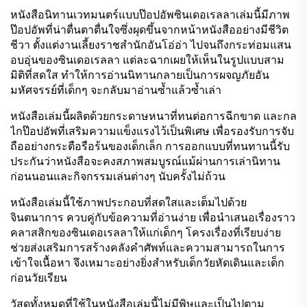
หนังสือนิทานเวทมนตร์แบบป๊อปอัพซินเดอเรลลาเล่มนี้มีภาพ
ป๊อปอัพที่น่าตื่นตาตื่นใจซึ่งผุดขึ้นจากหน้าหนังสืออย่างมีชีวิต
ชีวา ตั้งแต่งานเลี้ยงราชสำนักอันโอ่อ่า ไปจนถึงกระท่อมแสน
อบอุ่นของซินเดอเรลลา แต่ละฉากเผยให้เห็นในรูปแบบสาม
มิติที่สดใส ทำให้การอ่านนิทานกลายเป็นการผจญภัยอัน
มหัศจรรย์ที่เด็กๆ จะกลับมาอ่านซ้ำแล้วซ้ำเล่า
หนังสือเล่มนี้ผลิตด้วยกระดาษหนาที่ทนต่อการฉีกขาด และกล
ไกป๊อปอัพที่เสริมความแข็งแรงไว้เป็นพิเศษ เพื่อรองรับการจับ
ถืออย่างกระตือรือร้นของเด็กเล็ก การออกแบบที่ทนทานนี้รับ
ประกันว่าหนังสือจะคงสภาพสมบูรณ์แม้ผ่านการเล่านิทาน
ก่อนนอนและกิจกรรมเล่นต่างๆ นับครั้งไม่ถ้วน
หนังสือเล่มนี้ใช้ภาพประกอบที่สดใสและเต็มไปด้วย
จินตนาการ ควบคู่กับข้อความที่อ่านง่าย เพื่อนำเสนอเรื่องราว
คลาสสิกของซินเดอเรลลาให้แก่เด็กๆ โครงเรื่องที่เรียบง่าย
ช่วยส่งเสริมการสร้างคลังคำศัพท์และความสามารถในการ
เข้าใจเนื้อหา จึงเหมาะอย่างยิ่งสำหรับเด็กวัยหัดเดินและเด็ก
ก่อนวัยเรียน
วัสดุทั้งหมดที่ใช้ในหนังสือเล่มนี้ไม่มีพิษและเป็นไปตาม