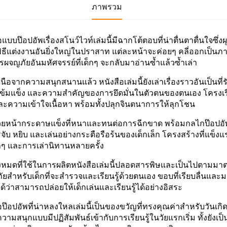
ภาพรวม
อแบบป๊อปอัพเรื่องสโนว์ไวท์เล่มนี้มีฉากโต้ตอบที่น่าตื่นตาตื่นใจซึ่ง
ิธีแต่งงานอันยิ่งใหญ่ในปราสาท แต่ละหน้าจะค่อยๆ คลี่ออกเป็นภ
รผจญภัยอันมหัศจรรย์ที่เด็กๆ จะกลับมาอ่านซ้ำแล้วซ้ำเล่า
ือจากความสนุกสนานแล้ว หนังสือเล่มนี้ยังเล่าเรื่องราวอันเป็นที่
ข้มแข็ง และความสำคัญของการยึดมั่นในตัวตนของตนเอง โครงเรื่อง
ละความเข้าใจเนื้อหา พร้อมทั้งปลุกจินตนาการให้ลุกโชน
้วยหน้ากระดาษแข็งที่หนาและทนต่อการฉีกขาด พร้อมกลไกป๊อปอัพท
จับ หยิบ และเล่นอย่างกระตือรือร้นของเด็กเล็ก โครงสร้างที่แข็ง
ำๆ และการเล่านิทานหลายครั้ง
ทั้งหมดที่ใช้ในการผลิตหนังสือเล่มนี้ปลอดสารพิษและเป็นไปตา
ยสำหรับเด็กที่จะสำรวจและเรียนรู้ด้วยตนเอง ขอบที่เรียบลื่นและ
ได้ว่าสามารถปล่อยให้เด็กเล่นและเรียนรู้ได้อย่างอิสระ
อป๊อปอัพที่น่าหลงใหลเล่มนี้เป็นของขวัญที่ทรงคุณค่าสำหรับวันเกิ
ามสนุกแบบมีปฏิสัมพันธ์เข้ากับการเรียนรู้ในวัยแรกเริ่ม ทั้งยังเป็น