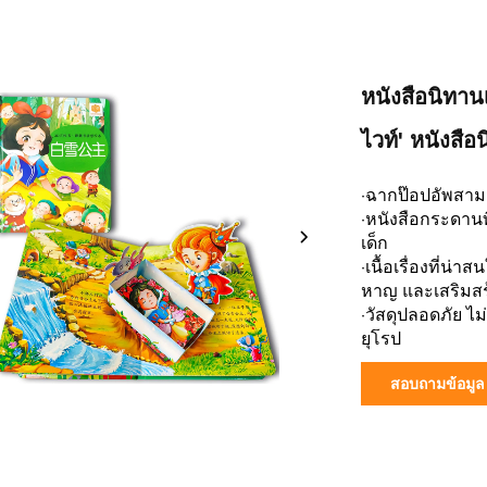
หนังสือนิทานเ
ไวท์' หนังสื
·ฉากป๊อปอัพสามมิต
·หนังสือกระดาน
เด็ก
·เนื้อเรื่องที่น
หาญ และเสริมสร้
·วัสดุปลอดภัย 
ยุโรป
สอบถามข้อมูล