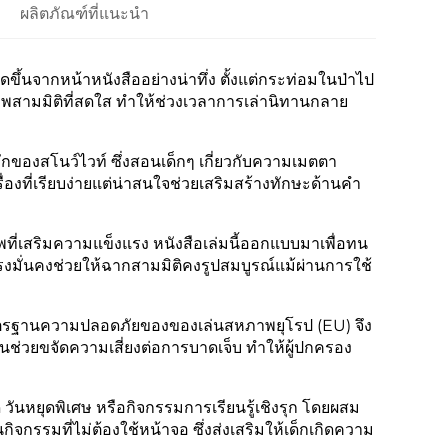
ผลิตภัณฑ์ที่แนะนำ
ผุดขึ้นจากหน้าหนังสืออย่างน่าทึ่ง ตั้งแต่กระท่อมในป่าไป
าพสามมิติที่สดใส ทำให้ช่วงเวลาการเล่านิทานกลาย
รักของสโนว์ไวท์ ซึ่งสอนเด็กๆ เกี่ยวกับความเมตตา
ที่เรียบง่ายแต่น่าสนใจช่วยเสริมสร้างทักษะด้านคำ
ี่เสริมความแข็งแรง หนังสือเล่มนี้ออกแบบมาเพื่อทน
แรงมั่นคงช่วยให้ฉากสามมิติคงรูปสมบูรณ์แม้ผ่านการใช้
มมาตรฐานความปลอดภัยของของเล่นสหภาพยุโรป (EU) จึง
มนช่วยขจัดความเสี่ยงต่อการบาดเจ็บ ทำให้ผู้ปกครอง
ด วันหยุดพิเศษ หรือกิจกรรมการเรียนรู้เชิงรุก โดยผสม
กิจกรรมที่ไม่ต้องใช้หน้าจอ ซึ่งส่งเสริมให้เด็กเกิดความ