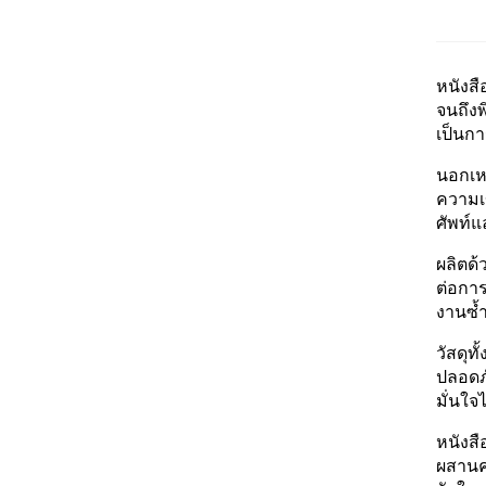
หนังสื
จนถึงพ
เป็นกา
นอกเหน
ความเ
ศัพท์แ
ผลิตด
ต่อการ
งานซ้
วัสดุ
ปลอดภั
มั่นใจ
หนังสื
ผสานคว