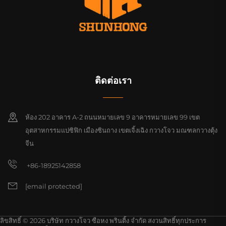
ติดต่อเรา
ห้อง 202 อาคาร A-2 ถนนหมายเลข 9 อาคารหมายเลข 99 เขต
อุตสาหกรรมแปซิฟิก เมืองซินถาง เขตเจิ้งเฉิง กวางโจว มณฑลกวางตุ้ง
จีน
+86-18925142858
[email protected]
ลิขสิทธิ์ © 2026 บริษัท กวางโจว ซือหง พรินติ้ง จำกัด สงวนสิทธิ์ทุกประการ