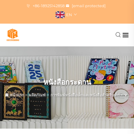
+86-18925142858
[email protected]
EN
หนังสือกระดาน
หน้าแรก
>
ผลิตภัณฑ์
>
การพิมพ์หนังสือเด็กและหนังสือสำหรับเด็ก
>
หนังสือกระดาน