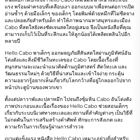
แรง พร้อมฝาครอบที่เคลือบเงา ออกแบบมาเพื่อทนต่อการเปิด
อ่านซ้ำๆ ด้วยมือเล็กๆ ของเด็กๆ โดยพิมพ์ด้วยหมึกที่ไม่ซีดจาง
และปลอดภัยสำหรับเด็ก ทำให้ภาพฉากมหาสมุทรและเมือง
Cabo ที่สดใสยังคงชัดเจนสดใสอยู่เสมอ จึงเป็นหนังสือที่คุณ
สามารถเก็บไว้เป็นที่ระลึกและให้ลูกน้อยได้เพลิดเพลินไปอีก
หลายปี
Hello Cabo พาเด็กๆ ออกผจญภัยสีสันสดใสผ่านภูมิทัศน์อัน
โด่งดังและสิ่งมีชีวิตในทะเลของ Cabo โดยเนื้อเรื่องที่
สนุกสนานจะแนะนำแนวคิดด้านภูมิศาสตร์ สัตว์ทะเล และ
วัฒนธรรมใหม่ๆ ด้วยวิธีที่น่าสนใจและเข้าใจง่าย กระตุ้น
ความอยากรู้อยากเห็นเกี่ยวกับโลกกว้างที่อยู่ไกลออกไปจาก
หน้าประตูบ้านของพวกเขา
ตั้งแต่ปลาวาฬและปลาหมึก ไปจนถึงซุ้มหิน Cabo อันโด่งดัง
ภาพประกอบและเนื้อเรื่องของ Hello Cabo ช่วยสอนเด็กๆ
เกี่ยวกับระบบนิเวศทางทะเลและสถานที่สำคัญต่างๆ เป็นวิธีที่
ไม่กดดันในการเสริมสร้างคำศัพท์ ทักษะการสังเกต และ
ความรักในการเรียนรู้ผ่านการสำรวจ
เบาแต่แข็งแรง หนังสือ Hello Cabo เหมาะอย่างยิ่งสำหรับ