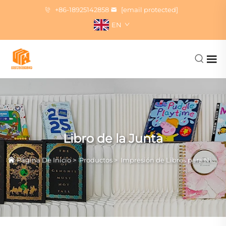
+86-18925142858
[email protected]
EN
Libro de la Junta
Página De Inicio
>
Productos
>
Impresión de Libros para Niños y Pequeños