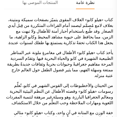
نظرة عامة
المنتجات الموصى بها
كتاب «هيلو كابو» الغلاف المقوى يتميّز بصفحات سميكة ومتينة،
بغلاف لامع مُصمَّم ليصمد أمام القراءات المتكررة من قِبل أيدي
الصغار. وقد طُبع باستخدام أحبار آمنة للأطفال ولا تبهت مع
الزمن، مما يحافظ على حيوية مشاهد المحيط وكابو الزاهية، ما
يجعل هذا الكتاب تحفةً تذكارية يستمتع بها طفلك لسنوات عديدة.
يأخذ كتاب «هيلو كابو» الأطفال في مغامرةٍ ملونة عبر المناظر
الطبيعية الشهيرة في كابو والحياة البحرية فيها. وتقدّم السردية
المرحة مفاهيم جغرافيةً وحيوانات بحريةً وثقافات جديدةً بطريقة
ممتعة وسهلة الفهم، مما يثير فضول الطفل حول العالم خارج
عتبة منزله.
من الحيتان والأخطبوطات إلى القوس الشهير في كابو، تُعلِّم
رسومات «هيلو كابو» وقصته الأطفال عن النظم البيئية البحرية
ومعالم الجغرافيا البارزة. وهو وسيلة غير مرهقة لتنمية المفردات
اللغوية ومهارات الملاحظة وحب التعلُّم من خلال الاستكشاف.
خفة الوزن مع المتانة في آنٍ واحد، وكتاب «هيلو كابو» مثالي