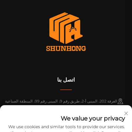
اتصل بنا
الغرفة 202، المبنى أ-2، طريق رقم 9، المبنى رقم 99، المنطقة الصناعية
باسيفيك، بلدة شينتانغ، مقاطعة زنغتشنغ، قوانغتشو، قوانغدونغ، الصين
We value your privacy
+86-18925142858
We use cookies and similar tools to provide our services.