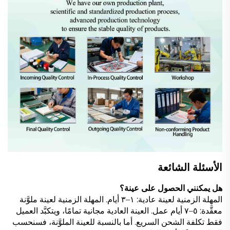
الأسئلة الشائعة
هل يمكنني الحصول على عينة؟
المهلة الزمنية لعينة عادية: ١–٣ أيام. المهلة الزمنية لعينة ملوَّنة
معقَّدة: ٥–٧ أيام عمل. العينة العادية مجانية تمامًا، ويتكبَّد العميل
فقط تكلفة الشحن السريع. أما بالنسبة للعينة الملوَّنة، فسنحسب