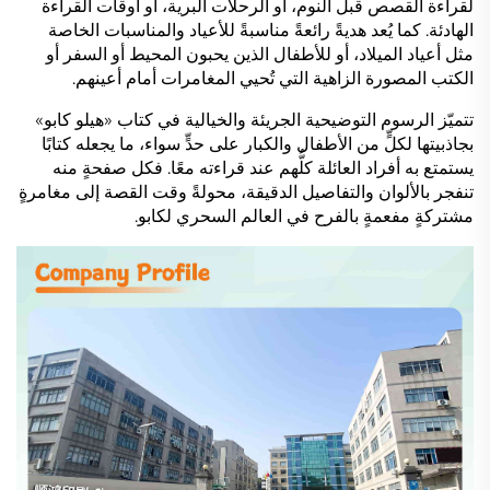
لقراءة القصص قبل النوم، أو الرحلات البرية، أو أوقات القراءة
الهادئة. كما يُعد هديةً رائعةً مناسبةً للأعياد والمناسبات الخاصة
مثل أعياد الميلاد، أو للأطفال الذين يحبون المحيط أو السفر أو
الكتب المصورة الزاهية التي تُحيي المغامرات أمام أعينهم.
تتميّز الرسوم التوضيحية الجريئة والخيالية في كتاب «هيلو كابو»
بجاذبيتها لكلٍّ من الأطفال والكبار على حدٍّ سواء، ما يجعله كتابًا
يستمتع به أفراد العائلة كلُّهم عند قراءته معًا. فكل صفحةٍ منه
تنفجر بالألوان والتفاصيل الدقيقة، محولةً وقت القصة إلى مغامرةٍ
مشتركةٍ مفعمةٍ بالفرح في العالم السحري لكابو.