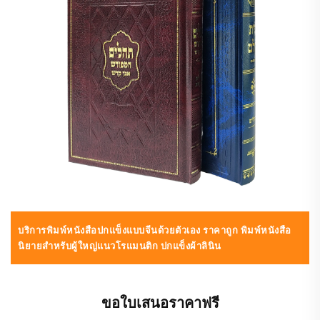
บริการพิมพ์หนังสือปกแข็งแบบจีนด้วยตัวเอง ราคาถูก พิมพ์หนังสือ
นิยายสำหรับผู้ใหญ่แนวโรแมนติก ปกแข็งผ้าลินิน
ขอใบเสนอราคาฟรี