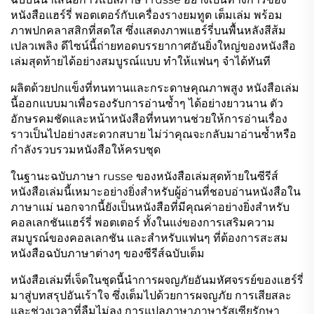
หนังสือแฮร์รี่ พอตเตอร์กับเครื่องรางยมทูต เต็มเล่ม พร้อม
ภาพปกคลาสสิกที่สดใส ซึ่งแสดงภาพแฮร์รี่บนพื้นหลังสีส้ม
เปลวเพลิง ดีไซน์นี้ถ่ายทอดบรรยากาศอันยิ่งใหญ่ของหนังสือ
เล่มสุดท้ายได้อย่างสมบูรณ์แบบ ทำให้แฟนๆ จำได้ทันที
ผลิตด้วยปกแข็งที่ทนทานและกระดาษคุณภาพสูง หนังสือเล่ม
นี้ออกแบบมาเพื่อรองรับการอ่านซ้ำๆ ได้อย่างยาวนาน ตัว
อักษรคมชัดและหน้าหนังสือที่ทนทานช่วยให้การอ่านเรื่อง
ราวเป็นไปอย่างสะดวกสบาย ไม่ว่าคุณจะกลับมาอ่านซ้ำหรือ
กำลังรวบรวมหนังสือให้ครบชุด
ในฐานะฉบับภาษา russe ของหนังสือเล่มสุดท้ายในซีรีส์
หนังสือเล่มนี้เหมาะอย่างยิ่งสำหรับผู้อ่านที่ชอบอ่านหนังสือใน
ภาษาแม่ นอกจากนี้ยังเป็นหนังสือที่มีคุณค่าอย่างยิ่งสำหรับ
คอลเลกชันแฮร์รี่ พอตเตอร์ ทั้งในแง่ของการเสริมความ
สมบูรณ์ของคอลเลกชัน และสำหรับแฟนๆ ที่ต้องการสะสม
หนังสือฉบับภาษาต่างๆ ของซีรีส์ฉบับเต็ม
หนังสือเล่มที่เจ็ดในชุดนี้นำการผจญภัยอันมหัศจรรย์ของแฮร์รี่
มาสู่บทสรุปอันเร้าใจ ซึ่งเต็มไปด้วยการผจญภัย การเสียสละ
และช่วงเวลาที่ลืมไม่ลง การแปลภาษาภาษารัสเซียรักษา