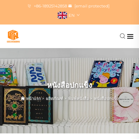
+86-18925142858
[email protected]
EN
หนังสือปกแข็ง
หน้าแรก
>
ผลิตภัณฑ์
>
พิมพ์หนังสือ
>
หนังสือปกแข็ง