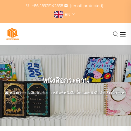
+86-18925142858
[email protected]
EN
หนังสือกระดาน
หน้าแรก
>
ผลิตภัณฑ์
>
การพิมพ์หนังสือเด็กและหนังสือสำหรับเด็ก
>
หนังสือกระดาน