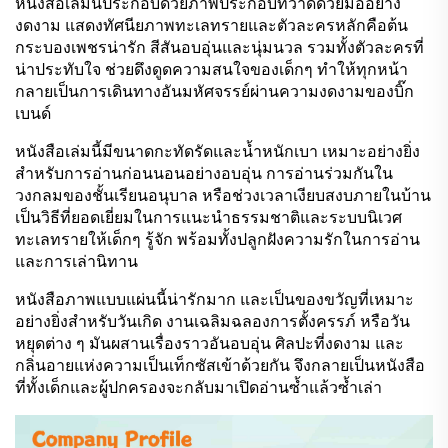
หนังสือเล่มนี้ประกอบด้วยภาพประกอบที่วาดด้วยมืออย่าง
งดงาม แสดงทัศนียภาพทะเลทรายและตัวละครหลักคือต้น
กระบองเพชรน่ารัก สีสันอบอุ่นและนุ่มนวล รวมทั้งตัวละครที่
น่าประทับใจ ช่วยดึงดูดความสนใจของเด็กๆ ทำให้ทุกหน้า
กลายเป็นการเดินทางอันมหัศจรรย์ผ่านความงดงามของบิ๊ก
เบนด์
หนังสือเล่มนี้มีขนาดกะทัดรัดและน้ำหนักเบา เหมาะอย่างยิ่ง
สำหรับการอ่านก่อนนอนอย่างอบอุ่น การอ่านร่วมกันใน
วงกลมของชั้นเรียนอนุบาล หรือช่วงเวลาเงียบสงบภายในบ้าน
เป็นวิธีที่ยอดเยี่ยมในการแนะนำธรรมชาติและระบบนิเวศ
ทะเลทรายให้เด็กๆ รู้จัก พร้อมทั้งปลูกฝังความรักในการอ่าน
และการเล่านิทาน
หนังสือภาพแบบแผ่นนี้น่ารักมาก และเป็นของขวัญที่เหมาะ
อย่างยิ่งสำหรับวันเกิด งานเฉลิมฉลองการตั้งครรภ์ หรือวัน
หยุดต่าง ๆ มันผสานเรื่องราวอันอบอุ่น ศิลปะที่งดงาม และ
กลิ่นอายแห่งความเป็นเท็กซัสเข้าด้วยกัน จึงกลายเป็นหนังสือ
ที่ทั้งเด็กและผู้ปกครองจะกลับมาเปิดอ่านซ้ำแล้วซ้ำเล่า