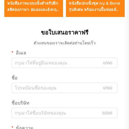
หนังสือภาพแบบแข็งสำหรับฝึก
หนังสือปกแข็งชุด Ivy & Bone
สติสองภาษา: ฮมองและอังกฤษ
รุ่นพิเศษ พร้อมงานปั๊มฟอยล์
ชื่อ 'Be Calm'
ทองและภาพศิลปะหัวกะโหลก
กับดอกกุหลาบ
ขอใบเสนอราคาฟรี
ตัวแทนของเราจะติดต่อท่านโดยเร็ว
อีเมล
0/100
ชื่อ
0/100
ชื่อบริษัท
0/200
ข้อความ