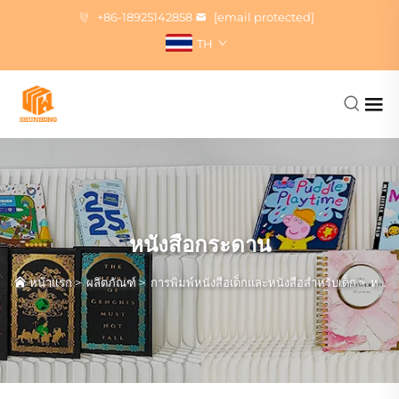
+86-18925142858
[email protected]
TH
หนังสือกระดาน
หน้าแรก
>
ผลิตภัณฑ์
>
การพิมพ์หนังสือเด็กและหนังสือสำหรับเด็ก
>
หนังสือกระดาน