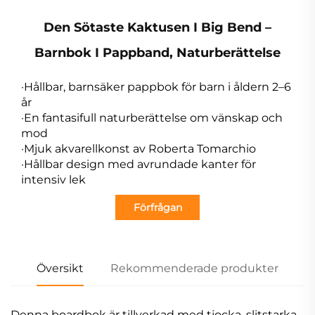
Den Sötaste Kaktusen I Big Bend –
Barnbok I Pappband, Naturberättelse
·Hållbar, barnsäker pappbok för barn i åldern 2–6
år
·En fantasifull naturberättelse om vänskap och
mod
·Mjuk akvarellkonst av Roberta Tomarchio
·Hållbar design med avrundade kanter för
intensiv lek
Förfrågan
Översikt
Rekommenderade produkter
Denna boardbok är tillverkad med tjocka, slitstarka