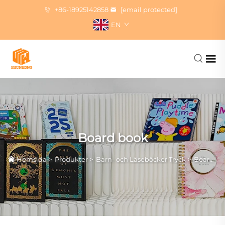
+86-18925142858
[email protected]
EN
Board book
Hemsida
>
Produkter
>
Barn- och Läseböcker Tryck
>
Board book