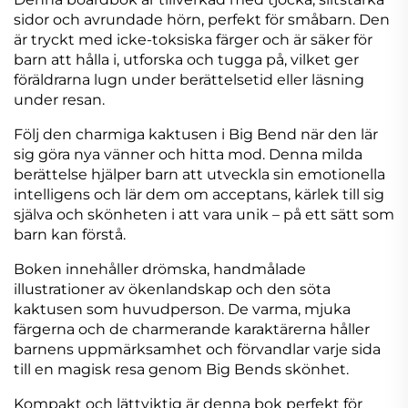
sidor och avrundade hörn, perfekt för småbarn. Den
är tryckt med icke-toksiska färger och är säker för
barn att hålla i, utforska och tugga på, vilket ger
föräldrarna lugn under berättelsetid eller läsning
under resan.
Följ den charmiga kaktusen i Big Bend när den lär
sig göra nya vänner och hitta mod. Denna milda
berättelse hjälper barn att utveckla sin emotionella
intelligens och lär dem om acceptans, kärlek till sig
själva och skönheten i att vara unik – på ett sätt som
barn kan förstå.
Boken innehåller drömska, handmålade
illustrationer av ökenlandskap och den söta
kaktusen som huvudperson. De varma, mjuka
färgerna och de charmerande karaktärerna håller
barnens uppmärksamhet och förvandlar varje sida
till en magisk resa genom Big Bends skönhet.
Kompakt och lättviktig är denna bok perfekt för