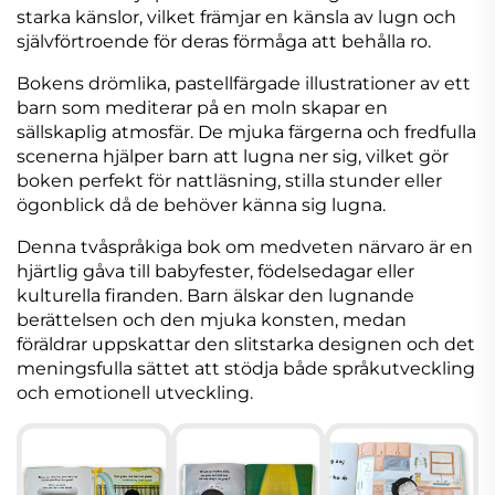
starka känslor, vilket främjar en känsla av lugn och
självförtroende för deras förmåga att behålla ro.
Bokens drömlika, pastellfärgade illustrationer av ett
barn som mediterar på en moln skapar en
sällskaplig atmosfär. De mjuka färgerna och fredfulla
scenerna hjälper barn att lugna ner sig, vilket gör
boken perfekt för nattläsning, stilla stunder eller
ögonblick då de behöver känna sig lugna.
Denna tvåspråkiga bok om medveten närvaro är en
hjärtlig gåva till babyfester, födelsedagar eller
kulturella firanden. Barn älskar den lugnande
berättelsen och den mjuka konsten, medan
föräldrar uppskattar den slitstarka designen och det
meningsfulla sättet att stödja både språkutveckling
och emotionell utveckling.