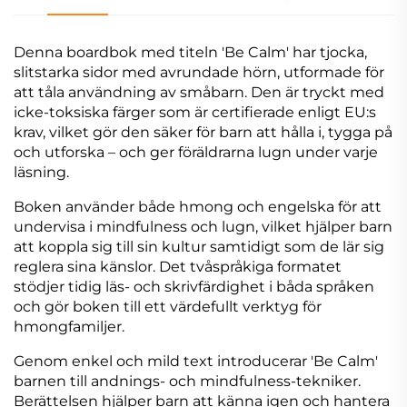
Denna boardbok med titeln 'Be Calm' har tjocka,
slitstarka sidor med avrundade hörn, utformade för
att tåla användning av småbarn. Den är tryckt med
icke-toksiska färger som är certifierade enligt EU:s
krav, vilket gör den säker för barn att hålla i, tygga på
och utforska – och ger föräldrarna lugn under varje
läsning.
Boken använder både hmong och engelska för att
undervisa i mindfulness och lugn, vilket hjälper barn
att koppla sig till sin kultur samtidigt som de lär sig
reglera sina känslor. Det tvåspråkiga formatet
stödjer tidig läs- och skrivfärdighet i båda språken
och gör boken till ett värdefullt verktyg för
hmongfamiljer.
Genom enkel och mild text introducerar 'Be Calm'
barnen till andnings- och mindfulness-tekniker.
Berättelsen hjälper barn att känna igen och hantera