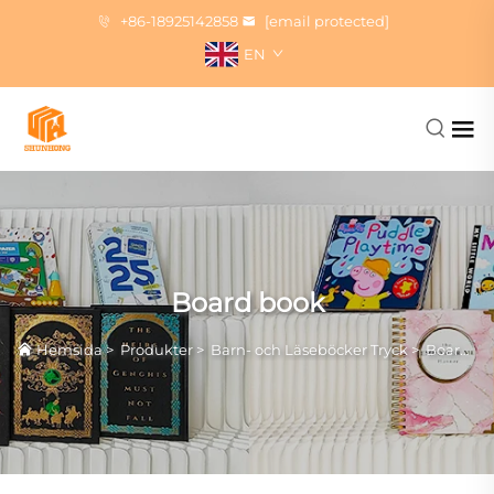
+86-18925142858
[email protected]
EN
Board book
Hemsida
>
Produkter
>
Barn- och Läseböcker Tryck
>
Board book