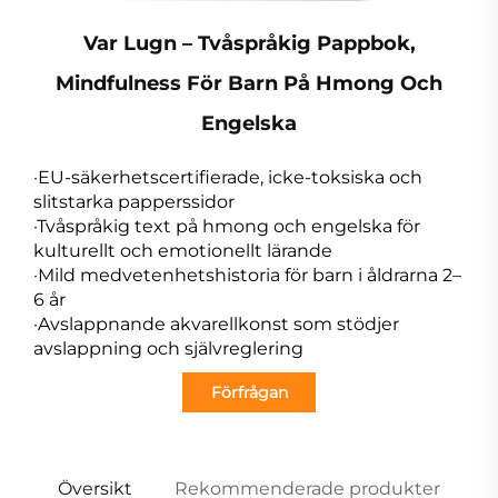
Var Lugn – Tvåspråkig Pappbok,
Mindfulness För Barn På Hmong Och
Engelska
·EU-säkerhetscertifierade, icke-toksiska och
slitstarka papperssidor
·Tvåspråkig text på hmong och engelska för
kulturellt och emotionellt lärande
·Mild medvetenhetshistoria för barn i åldrarna 2–
6 år
·Avslappnande akvarellkonst som stödjer
avslappning och självreglering
Förfrågan
Översikt
Rekommenderade produkter