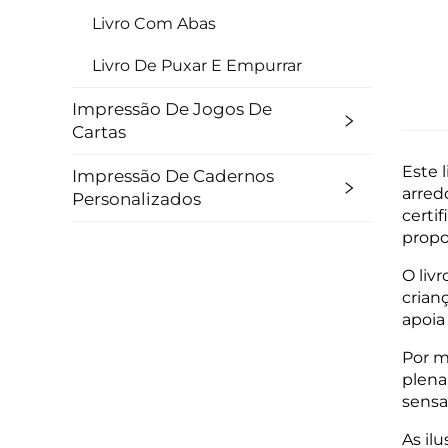
Livro Com Abas
Livro De Puxar E Empurrar
Impressão De Jogos De
Cartas
Este 
Impressão De Cadernos
arred
Personalizados
certi
propo
O liv
crian
apoia
Por m
plena
sensa
As il