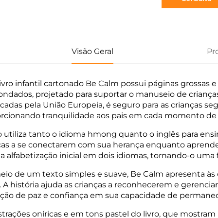
Visão Geral
Pr
livro infantil cartonado Be Calm possui páginas grossas e
ondados, projetado para suportar o manuseio de criança
ficadas pela União Europeia, é seguro para as crianças 
rcionando tranquilidade aos pais em cada momento de l
ro utiliza tanto o idioma hmong quanto o inglês para ens
ças a se conectarem com sua herança enquanto aprende
 a alfabetização inicial em dois idiomas, tornando-o uma
eio de um texto simples e suave, Be Calm apresenta às c
. A história ajuda as crianças a reconhecerem e geren
ção de paz e confiança em sua capacidade de permane
ustrações oníricas e em tons pastel do livro, que most