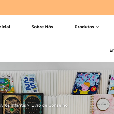
icial
Sobre Nós
Produtos
E
vros Infantis
>
Livro de Conselho