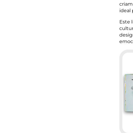
criam
ideal
Este 
cultu
desig
emoci