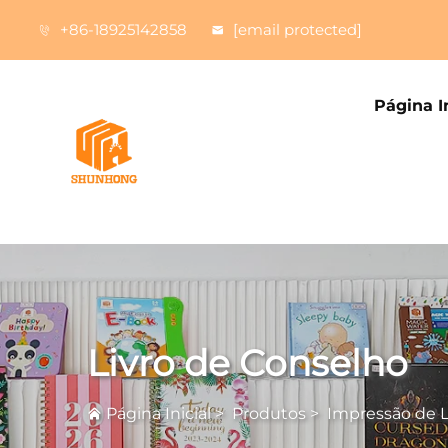
+86-18925142858
[email protected]
Página In
Livro de Conselho
Página Inicial
>
Produtos
>
Impressão de Li