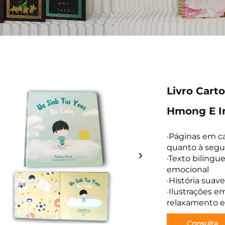
Livro Cart
Hmong E In
·Páginas em ca
quanto à segu
·Texto bilíngu
emocional
·História suav
·Ilustrações e
relaxamento e
Consulta