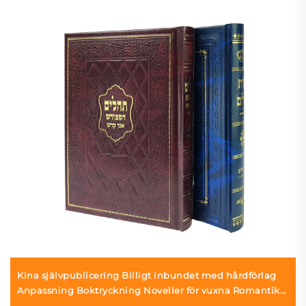
Kina självpublicering Billigt inbundet med hårdförlag
Anpassning Boktryckning Noveller för vuxna Romantik
Linneinbunden bok