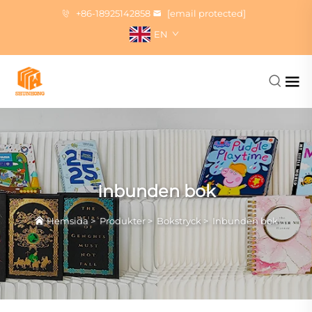
+86-18925142858
[email protected]
EN
Inbunden bok
Hemsida
>
Produkter
>
Bokstryck
>
Inbunden bok