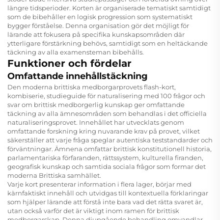
längre tidsperioder. Korten är organiserade tematiskt samtidigt
som de bibehåller en logisk progression som systematiskt
bygger förståelse. Denna organisation gör det möjligt för
lärande att fokusera på specifika kunskapsområden där
ytterligare förstärkning behövs, samtidigt som en heltäckande
täckning av alla examensteman bibehålls.
Funktioner och fördelar
Omfattande innehållstäckning
Den moderna brittiska medborgarprovets flash-kort,
kombiserie, studieguide för naturalisering med 100 frågor och
svar om brittisk medborgerlig kunskap ger omfattande
täckning av alla ämnesområden som behandlas i det officiella
naturaliseringsprovet. Innehållet har utvecklats genom
omfattande forskning kring nuvarande krav på provet, vilket
säkerställer att varje fråga speglar autentiska teststandarder och
förväntningar. Ämnena omfattar brittisk konstitutionell historia,
parlamentariska förfaranden, rättssystem, kulturella firanden,
geografisk kunskap och samtida sociala frågor som formar det
moderna Brittiska samhället.
Varje kort presenterar information i flera lager, börjar med
kärnfaktiskt innehåll och utvidgas till kontextuella förklaringar
som hjälper lärande att förstå inte bara vad det rätta svaret är,
utan också varför det är viktigt inom ramen för brittisk
medborgarskap. Denna djupgående behandling omvandlar