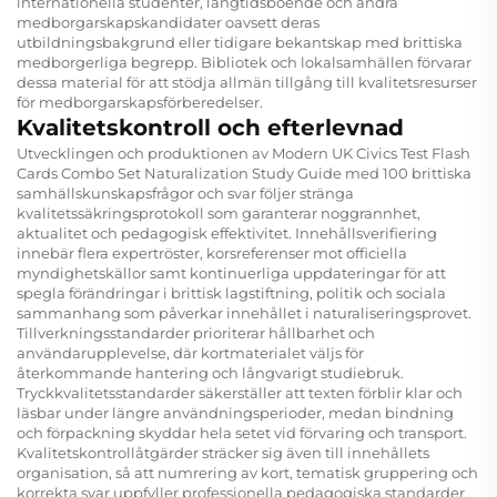
internationella studenter, långtidsboende och andra
medborgarskapskandidater oavsett deras
utbildningsbakgrund eller tidigare bekantskap med brittiska
medborgerliga begrepp. Bibliotek och lokalsamhällen förvarar
dessa material för att stödja allmän tillgång till kvalitetsresurser
för medborgarskapsförberedelser.
Kvalitetskontroll och efterlevnad
Utvecklingen och produktionen av Modern UK Civics Test Flash
Cards Combo Set Naturalization Study Guide med 100 brittiska
samhällskunskapsfrågor och svar följer stränga
kvalitetssäkringsprotokoll som garanterar noggrannhet,
aktualitet och pedagogisk effektivitet. Innehållsverifiering
innebär flera expertröster, korsreferenser mot officiella
myndighetskällor samt kontinuerliga uppdateringar för att
spegla förändringar i brittisk lagstiftning, politik och sociala
sammanhang som påverkar innehållet i naturaliseringsprovet.
Tillverkningsstandarder prioriterar hållbarhet och
användarupplevelse, där kortmaterialet väljs för
återkommande hantering och långvarigt studiebruk.
Tryckkvalitetsstandarder säkerställer att texten förblir klar och
läsbar under längre användningsperioder, medan bindning
och förpackning skyddar hela setet vid förvaring och transport.
Kvalitetskontrollåtgärder sträcker sig även till innehållets
organisation, så att numrering av kort, tematisk gruppering och
korrekta svar uppfyller professionella pedagogiska standarder.