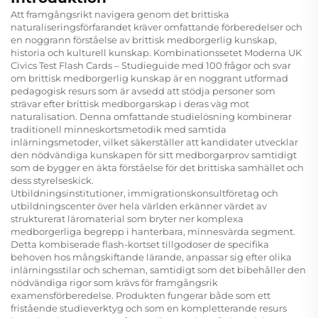
Att framgångsrikt navigera genom det brittiska
naturaliseringsförfarandet kräver omfattande förberedelser och
en noggrann förståelse av brittisk medborgerlig kunskap,
historia och kulturell kunskap. Kombinationssetet Moderna UK
Civics Test Flash Cards – Studieguide med 100 frågor och svar
om brittisk medborgerlig kunskap är en noggrant utformad
pedagogisk resurs som är avsedd att stödja personer som
strävar efter brittisk medborgarskap i deras väg mot
naturalisation. Denna omfattande studielösning kombinerar
traditionell minneskortsmetodik med samtida
inlärningsmetoder, vilket säkerställer att kandidater utvecklar
den nödvändiga kunskapen för sitt medborgarprov samtidigt
som de bygger en äkta förståelse för det brittiska samhället och
dess styrelseskick.
Utbildningsinstitutioner, immigrationskonsultföretag och
utbildningscenter över hela världen erkänner värdet av
strukturerat läromaterial som bryter ner komplexa
medborgerliga begrepp i hanterbara, minnesvärda segment.
Detta kombiserade flash-kortset tillgodoser de specifika
behoven hos mångskiftande lärande, anpassar sig efter olika
inlärningsstilar och scheman, samtidigt som det bibehåller den
nödvändiga rigor som krävs för framgångsrik
examensförberedelse. Produkten fungerar både som ett
fristående studieverktyg och som en kompletterande resurs