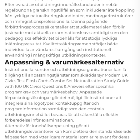
Efterlevnad av utbildningsinnehållsstandarder innebär
regelbundna granskningstillfällen som inkluderar återkoppling
från lyckliga naturaliseringskandidater, medborgarinstruktörer
och immigrationsprofessionella. Denna pågående
förbättringsprocess säkerställer att studiematerialen förblir
justerade mot aktuella examinationskrav samtidigt som den
pedagogiska effektivitet bibehålls för att stödja lyckliga
inlärningsresultat. Kvalitetssäkringsramen stödjer både
individuella användares framgång och institutionell
användning i mångskiftiga utbildningskontexter.
Anpassning & varumärkesalternativ
Institutionella kunder och utbildningsorganisationer kan få
tillgång till anpassningstjänster som skräddarsyr Modern UK
Civics Test Flash Cards Combo Set Naturalization Study Guide
with 100 UK Civics Questions & Answers efter specifika
programkrav och varumärkesbehov. Anpassade
förpackningslösningar gör det möjligt för institutioner att
integrera sina logotyper, kontaktuppgifter och
programinformation samtidigt som den centrala
utbildningsinnehållet bevaras för att säkerställa effektiv
förberedelse inför examinationen.
Alternativ för innehållsanpassning gör att
utbildningsleverantörer kan komplettera den standardiserade
frågeserien med ytterligare material som är relevant för deras