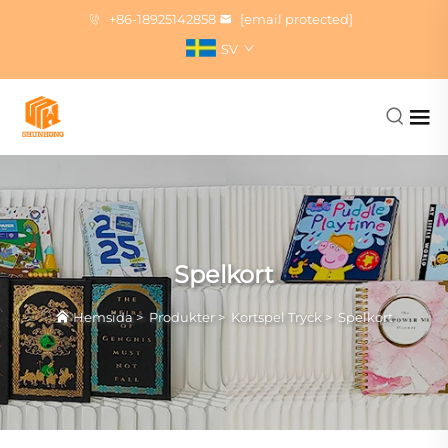
+86-18925142858
[email protected]
SV
Spelkort
Hemsida
>
Produkter
>
Kortspel Tryck
>
Spelkort