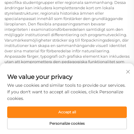
specifika studentgrupper eller regionala sammanhang. Dessa
ändringar kan inkludera kompletterande kort om lokala
styrelsestrukturer, regionala historiska ämnen eller
specialanpassat innehåll som förstärker den grundläggande
läroplanen. Den flexibla anpassningsramen bevarar
integriteten i examinationsförberedelsen samtidigt som den
möjliggör institutionell differentiering och programutveckling.
Varumärkesmöjligheter sträcker sig till förpackningsdesign, där
institutioner kan skapa en sammanhängande visuell identitet
över sina material för förberedelse inför naturalisering.
Anpassade färger, typografi och grafiska element kan inkluderas
utan att kompromettera den pedagogiska funktionalitet som
gör dessa minneskort till effektiva läromedel. Dessa
anpassningstjänster stödjer institutionernas
We value your privacy
marknadsföringsmål samtidigt som de levererar autentiskt
värde till slutanvändare som förbereder sig för sina
We use cookies and similar tools to provide our services.
naturaliseringsprov.
If you don't want to accept all cookies, click Personalize
Förpackning & logistikstöd
cookies.
Förpackningsdesignet för Modern UK Civics Test Flash Cards
Combo Set Naturalization Study Guide med 100 UK Civics-frågor
Accept all
och svar balanserar skydd, portabilitet och användarvänlighet.
Starka förpackningsmaterial skyddar hela kortuppsättningen
Personalize cookies
under transport och förvaring, samtidigt som kompakta mått
underlättar enkel transport och förvaring i utbildnings- och
STARTSIDA
PRODUKTER
E-POST
TEL