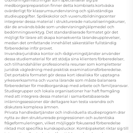
medborgarpreparation finner detta kombisets kortväska
ovärderligt för klassrumsundervisning och självständiga
studieuppgifter. Språkskolor och vuxenutbildningscenter
integrerar dessa material i strukturerade naturaliseringskurser,
där de används både som undervisningshjälpmedel och
bedömningsverktyg. Det standardiserade formatet gör det
möjligt för lärare att skapa konsekventa lärandeupplevelser,
medan det omfattande innehållet säkerställer fullständig
förberedelse inför provet.
Invandrarjuridiska kontor och rådgivningstjänster använder
dessa studiematerial för att stödja sina klienters förberedelser,
och tillhandahåller professionella resurser som kompletterar
juridisk vägledning med praktisk examinationsförberedelse.
Det portabla formatet gör dessa kort idealiska för upptagna
yrkesverksamma och vuxna lärande som måste balansera
förberedelser för medborgarskap med arbete och familjeansvar.
Studiegrupper och lokala organisationer har haft framgång
med att integrera dessa material i samarbetsbaserade
inlärningssessioner där deltagare kan testa varandra och
diskutera komplexa ämnen.
Privata handledartjänster och individuella studieprogram drar
nytta av den strukturerade progressionen och autentiska
frågeformuleringen, vilket möjliggör fokuserad förberedelse
riktad mot specifika kunskapsluckor. Kombipaketet riktar sig till