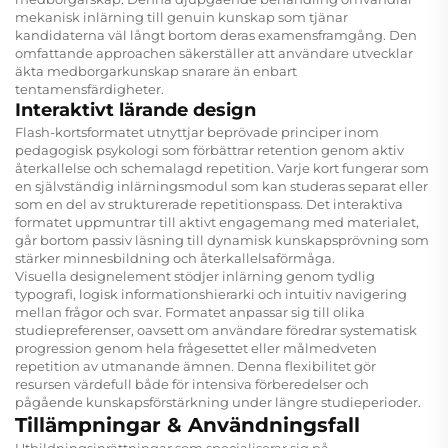
mekanisk inlärning till genuin kunskap som tjänar
kandidaterna väl långt bortom deras examensframgång. Den
omfattande approachen säkerställer att användare utvecklar
äkta medborgarkunskap snarare än enbart
tentamensfärdigheter.
Interaktivt lärande design
Flash-kortsformatet utnyttjar beprövade principer inom
pedagogisk psykologi som förbättrar retention genom aktiv
återkallelse och schemalagd repetition. Varje kort fungerar som
en självständig inlärningsmodul som kan studeras separat eller
som en del av strukturerade repetitionspass. Det interaktiva
formatet uppmuntrar till aktivt engagemang med materialet,
går bortom passiv läsning till dynamisk kunskapsprövning som
stärker minnesbildning och återkallelsaförmåga.
Visuella designelement stödjer inlärning genom tydlig
typografi, logisk informationshierarki och intuitiv navigering
mellan frågor och svar. Formatet anpassar sig till olika
studiepreferenser, oavsett om användare föredrar systematisk
progression genom hela frågesettet eller målmedveten
repetition av utmanande ämnen. Denna flexibilitet gör
resursen värdefull både för intensiva förberedelser och
pågående kunskapsförstärkning under längre studieperioder.
Tillämpningar & Användningsfall
Utbildningsinrättningar som specialiserar sig på