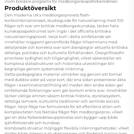
inom bredare programs för medborgarskapsförberedelser.
Produktöversikt
Den moderna UK:s medborgarprovets flash-
kortkombinationsset, studieguide för naturalisering med 100
frågor och svar om brittisk medborgarkunskap, täcker hela
kunskapsspektrumet som ingår i det officiella brittiska
naturaliseringsprovet. Varje kort i detta omfattande set
innehåller noggrant genomförda frågor tillsammans med
detaljerade och korrekta svar som återspeglar aktuella brittiska
rättsliga, politiska och kulturella förhållanden. Designfilosofin
prioriterar tydlighet och tillgänglighet, vilket säkerställer att
komplexa statsstrukturer och historiska utvecklingar blir
begripliga genom systematisk inlärning.
Detta pedagogiska material utmärker sig genom sitt format
med dubbla sidor på varje kort, där ena sidan presenterar äkta
frågor i examinationstillhörig stil medan den andra sidan ger
omfattande förklaringar som går bortom enkla svar. Innehållet
täcker viktiga ämnen såsom brittisk historia, styrelsesystem,
rättsliga ramverk, kulturella traditioner och samtida sociala
frågor. Varje fråga har formulerats för att efterlikna stilen och
komplexiteten hos faktiska frågor från medborgarprov, vilket
ger en äkta förberedelseupplevelse som bygger upp både
självförtroende och kunskap.
Kombosets struktur möjliggör flexibla inlärningsmetoder, vilket
stöder både intensiva studiepassager och fördelad övning över