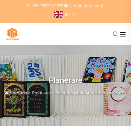
+86-18925142858
[email protected]
EN
Planerare
Hemsida
>
Produkter
>
Skräddarsydda Anteckningsböcker Tryck