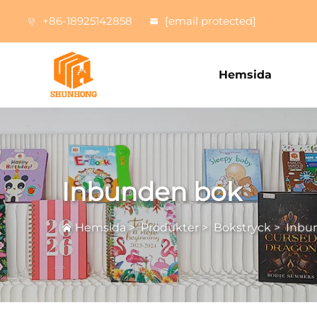
+86-18925142858
[email protected]
Hemsida
Inbunden bok
Hemsida
>
Produkter
>
Bokstryck
>
Inbu