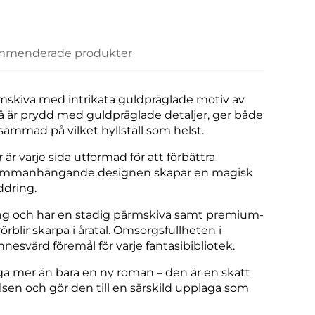
menderade produkter
mskiva med intrikata guldpräglade motiv av
 är prydd med guldpräglade detaljer, ger både
ammad på vilket hyllställ som helst.
är varje sida utformad för att förbättra
sammanhängande designen skapar en magisk
ddring.
ng och har en stadig pärmskiva samt premium-
blir skarpa i åratal. Omsorgsfullheten i
esvärd föremål för varje fantasibibliotek.
a mer än bara en ny roman – den är en skatt
sen och gör den till en särskild upplaga som