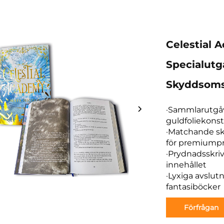
Celestial 
Specialutg
Skyddsoms
·Sammlarutgå
guldfoliekonst
·Matchande sk
för premiumpr
·Prydnadsskriv
innehållet
·Lyxiga avslutn
fantasiböcker
Förfrågan