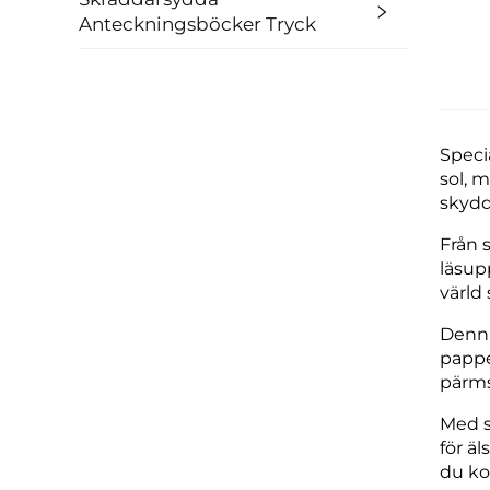
Anteckningsböcker Tryck
Speci
sol, 
skydd
Från 
läsup
värld 
Denna
pappe
pärms
Med s
för ä
du ko