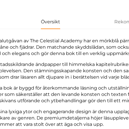
Översikt
Rekom
alutgåvan av The Celestial Academy har en mörkblå pär
måne och fjädrar. Den matchande skyddslådan, som också
 och elegans och gör denna bok till en verklig uppmärks
stadsskildrande ändpapper till himmelska kapitelrubriker 
plevelsen. Den stämningsskapande konsten och den 
som drar läsaren allt djupare in i berättelsen vid varje blä
 bok är byggd för återkommande läsning och utställni
r som säkerställer att den levande konsten och texten för
kivans utförande och ytbehandlingar gör den till ett minn
ina lyxiga ytor och engagerande design är denna upplag
lskare av genren. De premiumdetaljerna höjer läsupplevel
mmer att vara stolt över att äga och visa upp.