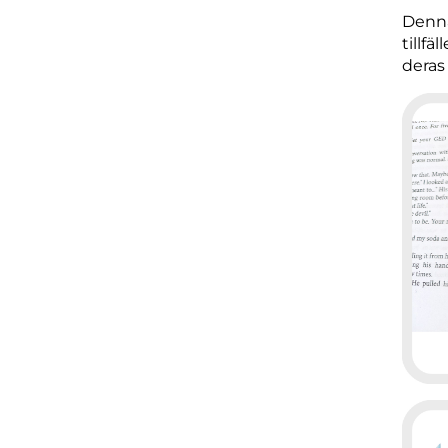
Denna
tillf
deras