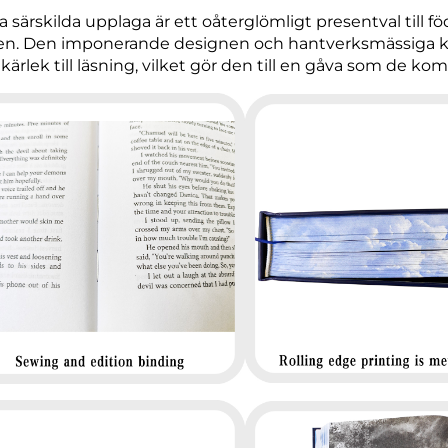
 särskilda upplaga är ett oåterglömligt presentval till fö
ällen. Den imponerande designen och hantverksmässiga kv
 kärlek till läsning, vilket gör den till en gåva som de ko