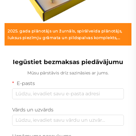
2025. gada plānotājs un žurnāls, spirālveida plānotājs,
luksus piezīmju grāmata un pildspalvas komplekts,
personalizēta plānotāja dāvanu kaste ar drukāšanu
Iegūstiet bezmaksas piedāvājumu
Mūsu pārstāvis drīz sazināsies ar jums.
E-pasts
Vārds un uzvārds