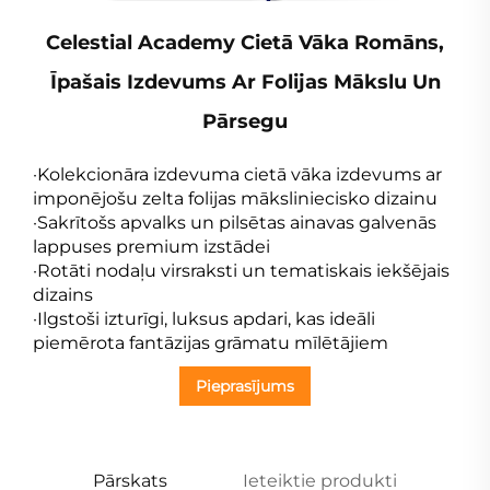
Celestial Academy Cietā Vāka Romāns,
Īpašais Izdevums Ar Folijas Mākslu Un
Pārsegu
·Kolekcionāra izdevuma cietā vāka izdevums ar
imponējošu zelta folijas māksliniecisko dizainu
·Sakrītošs apvalks un pilsētas ainavas galvenās
lappuses premium izstādei
·Rotāti nodaļu virsraksti un tematiskais iekšējais
dizains
·Ilgstoši izturīgi, luksus apdari, kas ideāli
piemērota fantāzijas grāmatu mīlētājiem
Pieprasījums
Pārskats
Ieteiktie produkti