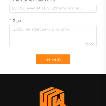
Uzņēmuma nosaukums
Ziņa
0/1000
Iesniegt