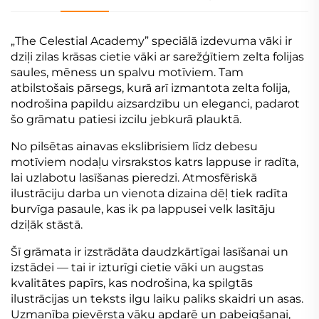
„The Celestial Academy” speciālā izdevuma vāki ir
dziļi zilas krāsas cietie vāki ar sarežģītiem zelta folijas
saules, mēness un spalvu motīviem. Tam
atbilstošais pārsegs, kurā arī izmantota zelta folija,
nodrošina papildu aizsardzību un eleganci, padarot
šo grāmatu patiesi izcilu jebkurā plauktā.
No pilsētas ainavas ekslibrisiem līdz debesu
motīviem nodaļu virsrakstos katrs lappuse ir radīta,
lai uzlabotu lasīšanas pieredzi. Atmosfēriskā
ilustrāciju darba un vienota dizaina dēļ tiek radīta
burvīga pasaule, kas ik pa lappusei velk lasītāju
dziļāk stāstā.
Šī grāmata ir izstrādāta daudzkārtīgai lasīšanai un
izstādei — tai ir izturīgi cietie vāki un augstas
kvalitātes papīrs, kas nodrošina, ka spilgtās
ilustrācijas un teksts ilgu laiku paliks skaidri un asas.
Uzmanība pievērsta vāku apdarē un pabeigšanai,