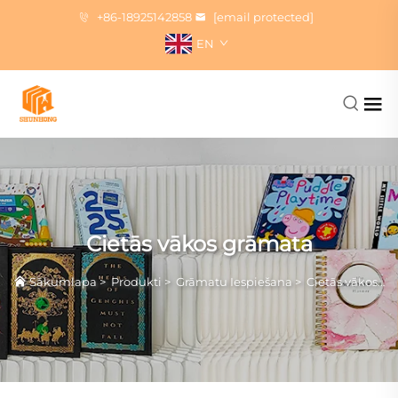
+86-18925142858
[email protected]
EN
Cietās vākos grāmata
Sākumlapa
>
Produkti
>
Grāmatu Iespiešana
>
Cietās vākos grāmata