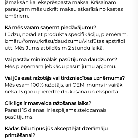
jāmaksā tikai eksprēspasta maksa. Krāsainam
paraugam mēs uzkrāt maksu atkarībā no kastes
izmēriem.
Kā mēs varam saņemt piedāvājumu?
Lūdzu, norādiet produkta specifikāciju, piemēram,
izmēru/formu/krāsu/daudzumu/virsfūtas apstrādi
utt. Mēs Jums atbildēsim 2 stundu laikā.
Vai pastāv minimālais pasūtījuma daudzums?
Mēs pieņemam jebkādu pasūtījumu apjomu.
Vai jūs esat ražotājs vai tirdzniecības uzņēmums?
Mēs esam 100% ražotājs, arī OEM, mums ir vairāk
nekā 13 gadu pieredze drukāšanā un eksportā.
Cik ilgs ir masveida ražošanas laiks?
Parasti 15 dienas. Ir iespējams steidzamais
pasūtījums.
Kādas failu tipus jūs akceptējat dzerāmāju
printēšanai?