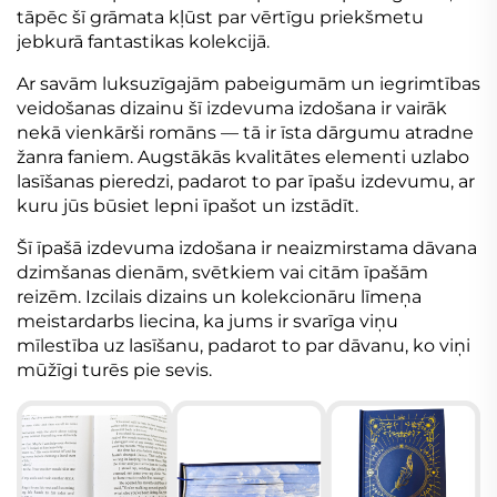
tāpēc šī grāmata kļūst par vērtīgu priekšmetu
jebkurā fantastikas kolekcijā.
Ar savām luksuzīgajām pabeigumām un iegrimtības
veidošanas dizainu šī izdevuma izdošana ir vairāk
nekā vienkārši romāns — tā ir īsta dārgumu atradne
žanra faniem. Augstākās kvalitātes elementi uzlabo
lasīšanas pieredzi, padarot to par īpašu izdevumu, ar
kuru jūs būsiet lepni īpašot un izstādīt.
Šī īpašā izdevuma izdošana ir neaizmirstama dāvana
dzimšanas dienām, svētkiem vai citām īpašām
reizēm. Izcilais dizains un kolekcionāru līmeņa
meistardarbs liecina, ka jums ir svarīga viņu
mīlestība uz lasīšanu, padarot to par dāvanu, ko viņi
mūžīgi turēs pie sevis.