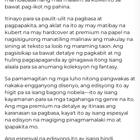
bawat pag-ikot ng pahina.
Itinayo para sa paulit-ulit na pagbasa at
pagpapakita, ang aklat na ito ay may matibay na
kubert na may hardcover at premium na papel na
nagsisigurong manatiling malinaw ang makulay na
sining at teksto sa loob ng maraming taon. Ang
pagsisikap sa bawat detalye ng pagkabit at ng
huling pagpapaganda ay ginagawa itong isang
alaala para sa anumang koleksyon ng fantasy.
Sa pamamagitan ng mga luho nitong pangwakas at
nakaka-engganyong disenyo, ang edisyong ito ay
higit pa sa isang bagong nobela—ito ay isang
kayamanan para sa mga tagahanga ng genre na ito.
Ang mga premium na detalye ay itinaas ang
karanasan sa pagbasa, kaya't ito ay isang espesyal
na edisyon na magiging pinagmamalaki mo at
ipapakita mo.
Ang espesyal na edisyong ito ay isang hindi