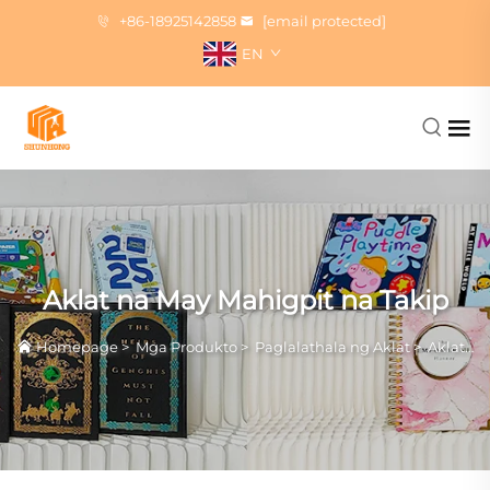
+86-18925142858
[email protected]
EN
Aklat na May Mahigpit na Takip
Homepage
>
Mga Produkto
>
Paglalathala ng Aklat
>
Aklat na May Mahigpit na Takip