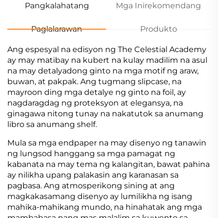
Pangkalahatang
Mga Inirekomendang
Paglalarawan
Produkto
Ang espesyal na edisyon ng The Celestial Academy
ay may matibay na kubert na kulay madilim na asul
na may detalyadong ginto na mga motif ng araw,
buwan, at pakpak. Ang tugmang slipcase, na
mayroon ding mga detalye ng ginto na foil, ay
nagdaragdag ng proteksyon at elegansya, na
ginagawa nitong tunay na nakatutok sa anumang
libro sa anumang shelf.
Mula sa mga endpaper na may disenyo ng tanawin
ng lungsod hanggang sa mga pamagat ng
kabanata na may tema ng kalangitan, bawat pahina
ay nilikha upang palakasin ang karanasan sa
pagbasa. Ang atmosperikong sining at ang
magkakasamang disenyo ay lumilikha ng isang
mahika-mahikang mundo, na hinahatak ang mga
mambabasa nang mas malalim sa kuwento sa