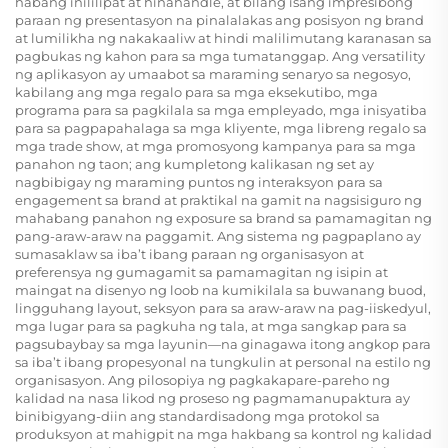
habang inililipat at hinahandle, at bilang isang impresibong
paraan ng presentasyon na pinalalakas ang posisyon ng brand
at lumilikha ng nakakaaliw at hindi malilimutang karanasan sa
pagbukas ng kahon para sa mga tumatanggap. Ang versatility
ng aplikasyon ay umaabot sa maraming senaryo sa negosyo,
kabilang ang mga regalo para sa mga eksekutibo, mga
programa para sa pagkilala sa mga empleyado, mga inisyatiba
para sa pagpapahalaga sa mga kliyente, mga libreng regalo sa
mga trade show, at mga promosyong kampanya para sa mga
panahon ng taon; ang kumpletong kalikasan ng set ay
nagbibigay ng maraming puntos ng interaksyon para sa
engagement sa brand at praktikal na gamit na nagsisiguro ng
mahabang panahon ng exposure sa brand sa pamamagitan ng
pang-araw-araw na paggamit. Ang sistema ng pagpaplano ay
sumasaklaw sa iba’t ibang paraan ng organisasyon at
preferensya ng gumagamit sa pamamagitan ng isipin at
maingat na disenyo ng loob na kumikilala sa buwanang buod,
lingguhang layout, seksyon para sa araw-araw na pag-iiskedyul,
mga lugar para sa pagkuha ng tala, at mga sangkap para sa
pagsubaybay sa mga layunin—na ginagawa itong angkop para
sa iba’t ibang propesyonal na tungkulin at personal na estilo ng
organisasyon. Ang pilosopiya ng pagkakapare-pareho ng
kalidad na nasa likod ng proseso ng pagmamanupaktura ay
binibigyang-diin ang standardisadong mga protokol sa
produksyon at mahigpit na mga hakbang sa kontrol ng kalidad