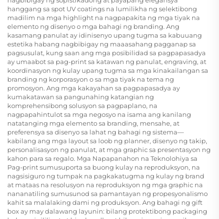
nagbibigay ng sopistikadong at payapang elegansya
hanggang sa spot UV coatings na lumilikha ng selektibong
madilim na mga highlight na nagpapakita ng mga tiyak na
elemento ng disenyo o mga bahagi ng branding. Ang
kasamang panulat ay idinisenyo upang tugma sa kabuuang
estetika habang nagbibigay ng maaasahang pagganap sa
pagsusulat, kung saan ang mga posibilidad sa pagpapasadya
ay umaabot sa pag-print sa katawan ng panulat, engraving, at
koordinasyon ng kulay upang tugma sa mga kinakailangan sa
branding ng korporasyon o sa mga tiyak na tema ng
promosyon. Ang mga kakayahan sa pagpapasadya ay
kumakatawan sa pangunahing katangian ng
komprehensibong solusyon sa pagpaplano, na
nagpapahintulot sa mga negosyo na isama ang kanilang
natatanging mga elemento sa branding, mensahe, at
preferensya sa disenyo sa lahat ng bahagi ng sistema—
kabilang ang mga layout sa loob ng planner, disenyo ng takip,
personalisasyon ng panulat, at mga graphic sa presentasyon ng
kahon para sa regalo.
Mga Napapanahon na Teknolohiya sa
Pag-print
sumusuporta sa buong kulay na reproduksyon, na
nagsisiguro ng tumpak na pagkakatugma ng kulay ng brand
at mataas na resolusyon na reproduksyon ng mga graphic na
nananatiling sumusunod sa pamantayan ng propesyonalismo
kahit sa malalaking dami ng produksyon. Ang bahagi ng gift
box ay may dalawang layunin: bilang protektibong packaging