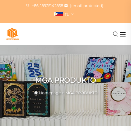
+86-18925142858
[email protected]
TL
MGA PRODUKTO
Homepage
>
MGA PRODUKTO