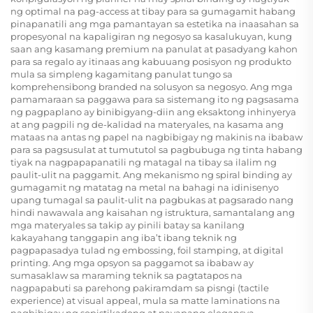
ng optimal na pag-access at tibay para sa gumagamit habang
pinapanatili ang mga pamantayan sa estetika na inaasahan sa
propesyonal na kapaligiran ng negosyo sa kasalukuyan, kung
saan ang kasamang premium na panulat at pasadyang kahon
para sa regalo ay itinaas ang kabuuang posisyon ng produkto
mula sa simpleng kagamitang panulat tungo sa
komprehensibong branded na solusyon sa negosyo. Ang mga
pamamaraan sa paggawa para sa sistemang ito ng pagsasama
ng pagpaplano ay binibigyang-diin ang eksaktong inhinyerya
at ang pagpili ng de-kalidad na materyales, na kasama ang
mataas na antas ng papel na nagbibigay ng makinis na ibabaw
para sa pagsusulat at tumututol sa pagbubuga ng tinta habang
tiyak na nagpapapanatili ng matagal na tibay sa ilalim ng
paulit-ulit na paggamit. Ang mekanismo ng spiral binding ay
gumagamit ng matatag na metal na bahagi na idinisenyo
upang tumagal sa paulit-ulit na pagbukas at pagsarado nang
hindi nawawala ang kaisahan ng istruktura, samantalang ang
mga materyales sa takip ay pinili batay sa kanilang
kakayahang tanggapin ang iba’t ibang teknik ng
pagpapasadya tulad ng embossing, foil stamping, at digital
printing. Ang mga opsyon sa paggamot sa ibabaw ay
sumasaklaw sa maraming teknik sa pagtatapos na
nagpapabuti sa parehong pakiramdam sa pisngi (tactile
experience) at visual appeal, mula sa matte laminations na