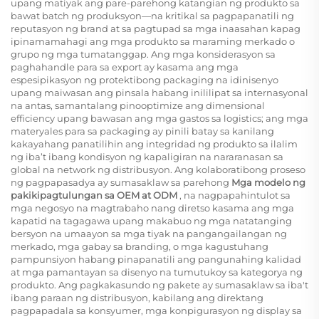
upang matiyak ang pare-parehong katangian ng produkto sa
bawat batch ng produksyon—na kritikal sa pagpapanatili ng
reputasyon ng brand at sa pagtupad sa mga inaasahan kapag
ipinamamahagi ang mga produkto sa maraming merkado o
grupo ng mga tumatanggap. Ang mga konsiderasyon sa
paghahandle para sa export ay kasama ang mga
espesipikasyon ng protektibong packaging na idinisenyo
upang maiwasan ang pinsala habang inililipat sa internasyonal
na antas, samantalang pinooptimize ang dimensional
efficiency upang bawasan ang mga gastos sa logistics; ang mga
materyales para sa packaging ay pinili batay sa kanilang
kakayahang panatilihin ang integridad ng produkto sa ilalim
ng iba’t ibang kondisyon ng kapaligiran na nararanasan sa
global na network ng distribusyon. Ang kolaboratibong proseso
ng pagpapasadya ay sumasaklaw sa parehong
Mga modelo ng
pakikipagtulungan sa OEM at ODM
, na nagpapahintulot sa
mga negosyo na magtrabaho nang diretso kasama ang mga
kapatid na tagagawa upang makabuo ng mga natatanging
bersyon na umaayon sa mga tiyak na pangangailangan ng
merkado, mga gabay sa branding, o mga kagustuhang
pampunsiyon habang pinapanatili ang pangunahing kalidad
at mga pamantayan sa disenyo na tumutukoy sa kategorya ng
produkto. Ang pagkakasundo ng pakete ay sumasaklaw sa iba't
ibang paraan ng distribusyon, kabilang ang direktang
pagpapadala sa konsyumer, mga konpigurasyon ng display sa