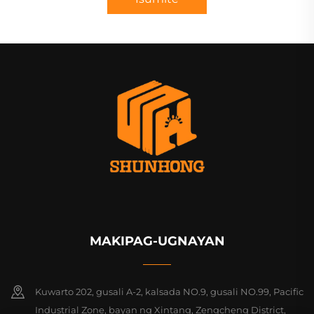
MAKIPAG-UGNAYAN
Kuwarto 202, gusali A-2, kalsada NO.9, gusali NO.99, Pacific
Industrial Zone, bayan ng Xintang, Zengcheng District,