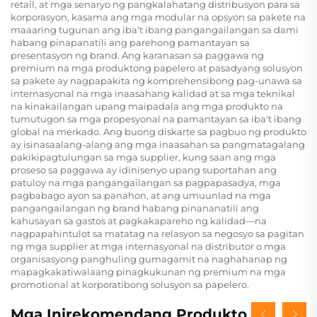
retail, at mga senaryo ng pangkalahatang distribusyon para sa
korporasyon, kasama ang mga modular na opsyon sa pakete na
maaaring tugunan ang iba't ibang pangangailangan sa dami
habang pinapanatili ang parehong pamantayan sa
presentasyon ng brand. Ang karanasan sa paggawa ng
premium na mga produktong papelero at pasadyang solusyon
sa pakete ay nagpapakita ng komprehensibong pag-unawa sa
internasyonal na mga inaasahang kalidad at sa mga teknikal
na kinakailangan upang maipadala ang mga produkto na
tumutugon sa mga propesyonal na pamantayan sa iba't ibang
global na merkado. Ang buong diskarte sa pagbuo ng produkto
ay isinasaalang-alang ang mga inaasahan sa pangmatagalang
pakikipagtulungan sa mga supplier, kung saan ang mga
proseso sa paggawa ay idinisenyo upang suportahan ang
patuloy na mga pangangailangan sa pagpapasadya, mga
pagbabago ayon sa panahon, at ang umuunlad na mga
pangangailangan ng brand habang pinananatili ang
kahusayan sa gastos at pagkakapareho ng kalidad—na
nagpapahintulot sa matatag na relasyon sa negosyo sa pagitan
ng mga supplier at mga internasyonal na distributor o mga
organisasyong panghuling gumagamit na naghahanap ng
mapagkakatiwalaang pinagkukunan ng premium na mga
promotional at korporatibong solusyon sa papelero.
Mga Inirekomendang Produkto