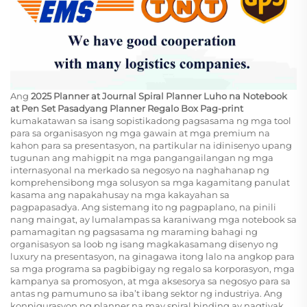
Ang
2025 Planner at Journal Spiral Planner Luho na Notebook
at Pen Set Pasadyang Planner Regalo Box Pag-print
kumakatawan sa isang sopistikadong pagsasama ng mga tool
para sa organisasyon ng mga gawain at mga premium na
kahon para sa presentasyon, na partikular na idinisenyo upang
tugunan ang mahigpit na mga pangangailangan ng mga
internasyonal na merkado sa negosyo na naghahanap ng
komprehensibong mga solusyon sa mga kagamitang panulat
kasama ang napakahusay na mga kakayahan sa
pagpapasadya. Ang sistemang ito ng pagpaplano, na pinili
nang maingat, ay lumalampas sa karaniwang mga notebook sa
pamamagitan ng pagsasama ng maraming bahagi ng
organisasyon sa loob ng isang magkakasamang disenyo ng
luxury na presentasyon, na ginagawa itong lalo na angkop para
sa mga programa sa pagbibigay ng regalo sa korporasyon, mga
kampanya sa promosyon, at mga aksesorya sa negosyo para sa
antas ng pamumuno sa iba’t ibang sektor ng industriya. Ang
konpigurasyon ng planner na may spiral binding ay nagtiyak