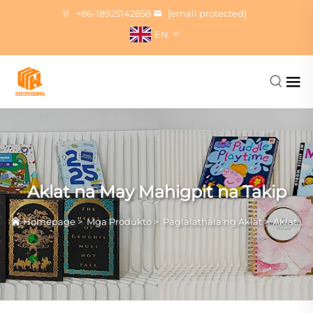
+86-18925142858
[email protected]
EN
Aklat na May Mahigpit na Takip
Homepage
>
Mga Produkto
>
Paglalathala ng Aklat
>
Aklat na May Mahigpit na Takip