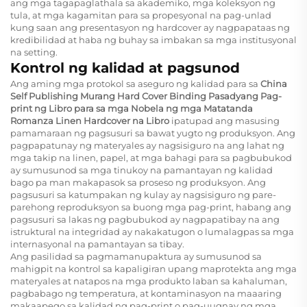
ang mga tagapaglathala sa akademiko, mga koleksyon ng
tula, at mga kagamitan para sa propesyonal na pag-unlad
kung saan ang presentasyon ng hardcover ay nagpapataas ng
kredibilidad at haba ng buhay sa imbakan sa mga institusyonal
na setting.
Kontrol ng kalidad at pagsunod
Ang aming mga protokol sa aseguro ng kalidad para sa
China
Self Publishing Murang Hard Cover Binding Pasadyang Pag-
print ng Libro para sa mga Nobela ng mga Matatanda
Romanza Linen Hardcover na Libro
ipatupad ang masusing
pamamaraan ng pagsusuri sa bawat yugto ng produksyon. Ang
pagpapatunay ng materyales ay nagsisiguro na ang lahat ng
mga takip na linen, papel, at mga bahagi para sa pagbubukod
ay sumusunod sa mga tinukoy na pamantayan ng kalidad
bago pa man makapasok sa proseso ng produksyon. Ang
pagsusuri sa katumpakan ng kulay ay nagsisiguro ng pare-
parehong reproduksyon sa buong mga pag-print, habang ang
pagsusuri sa lakas ng pagbubukod ay nagpapatibay na ang
istruktural na integridad ay nakakatugon o lumalagpas sa mga
internasyonal na pamantayan sa tibay.
Ang pasilidad sa pagmamanupaktura ay sumusunod sa
mahigpit na kontrol sa kapaligiran upang maprotekta ang mga
materyales at natapos na mga produkto laban sa kahaluman,
pagbabago ng temperatura, at kontaminasyon na maaaring
makaapego sa kalidad ng pag-print o pag-uugnay ng mga