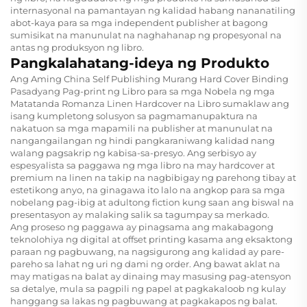
internasyonal na pamantayan ng kalidad habang nananatiling
abot-kaya para sa mga independent publisher at bagong
sumisikat na manunulat na naghahanap ng propesyonal na
antas ng produksyon ng libro.
Pangkalahatang-ideya ng Produkto
Ang Aming
China Self Publishing Murang Hard Cover Binding
Pasadyang Pag-print ng Libro para sa mga Nobela ng mga
Matatanda Romanza Linen Hardcover na Libro
sumaklaw ang
isang kumpletong solusyon sa pagmamanupaktura na
nakatuon sa mga mapamili na publisher at manunulat na
nangangailangan ng hindi pangkaraniwang kalidad nang
walang pagsakrip ng kabisa-sa-presyo. Ang serbisyo ay
espesyalista sa paggawa ng mga libro na may hardcover at
premium na linen na takip na nagbibigay ng parehong tibay at
estetikong anyo, na ginagawa ito lalo na angkop para sa mga
nobelang pag-ibig at adultong fiction kung saan ang biswal na
presentasyon ay malaking salik sa tagumpay sa merkado.
Ang proseso ng paggawa ay pinagsama ang makabagong
teknolohiya ng digital at offset printing kasama ang eksaktong
paraan ng pagbuwang, na nagsigurong ang kalidad ay pare-
pareho sa lahat ng uri ng dami ng order. Ang bawat aklat na
may matigas na balat ay dinaing may masusing pag-atensyon
sa detalye, mula sa pagpili ng papel at pagkakaloob ng kulay
hanggang sa lakas ng pagbuwang at pagkakapos ng balat.