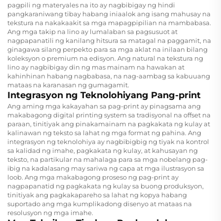
pagpili ng materyales na ito ay nagbibigay ng hindi
pangkaraniwang tibay habang iniaalok ang isang mahusay na
tekstura na nakakaakit sa mga mapagpipilian na mambabasa.
Ang mga takip na lino ay lumalaban sa pagsusuot at
nagpapanatili ng kanilang hitsura sa matagal na paggamit, na
ginagawa silang perpekto para sa mga aklat na inilaan bilang
koleksyon o premium na edisyon. Ang natural na tekstura ng
lino ay nagbibigay din ng mas mainam na hawakan at
kahinhinan habang nagbabasa, na nag-aambag sa kabuuang
mataas na karanasan ng gumagamit.
Integrasyon ng Teknolohiyang Pang-print
Ang aming mga kakayahan sa pag-print ay pinagsama ang
makabagong digital printing system sa tradisyonal na offset na
paraan, tinitiyak ang pinakamainam na pagkakata ng kulay at
kalinawan ng teksto sa lahat ng mga format ng pahina. Ang
integrasyon ng teknolohiya ay nagbibigbig ng tiyak na kontrol
sa kalidad ng imahe, pagkakata ng kulay, at kahusayan ng
teksto, na partikular na mahalaga para sa mga nobelang pag-
ibig na kadalasang may sariwa ng capa at mga ilustrasyon sa
loob. Ang mga makabagong proseso ng pag-print ay
nagpapanatid ng pagkakata ng kulay sa buong produksyon,
tinitiyak ang pagkakapareho sa lahat ng kopya habang
suportado ang mga kumplikadong disenyo at mataas na
resolusyon ng mga imahe.