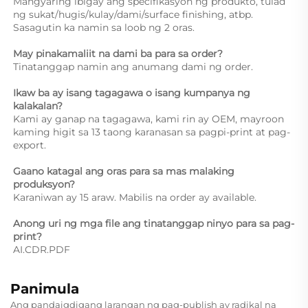
Mangyaring ibigay ang specifikasyon ng produkto, tulad 
ng sukat/hugis/kulay/dami/surface finishing, atbp. 
Sasagutin ka namin sa loob ng 2 oras. 
May pinakamaliit na dami ba para sa order? 
Tinatanggap namin ang anumang dami ng order. 
Ikaw ba ay isang tagagawa o isang kumpanya ng 
kalakalan? 
Kami ay ganap na tagagawa, kami rin ay OEM, mayroon 
kaming higit sa 13 taong karanasan sa pagpi-print at pag-
export. 
Gaano katagal ang oras para sa mas malaking 
produksyon? 
Karaniwan ay 15 araw. Mabilis na order ay available. 
Anong uri ng mga file ang tinatanggap ninyo para sa pag-
print? 
AI.CDR.PDF 
Panimula
Ang pandaigdigang larangan ng pag-publish ay radikal na