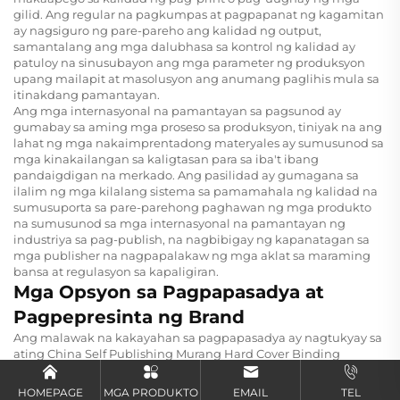
gilid. Ang regular na pagkumpas at pagpapanat ng kagamitan
ay nagsiguro ng pare-pareho ang kalidad ng output,
samantalang ang mga dalubhasa sa kontrol ng kalidad ay
patuloy na sinusubayon ang mga parameter ng produksyon
upang mailapit at masolusyon ang anumang paglihis mula sa
itinakdang pamantayan.
Ang mga internasyonal na pamantayan sa pagsunod ay
gumabay sa aming mga proseso sa produksyon, tiniyak na ang
lahat ng mga nakaimprentadong materyales ay sumusunod sa
mga kinakailangan sa kaligtasan para sa iba't ibang
pandaigdigan na merkado. Ang pasilidad ay gumagana sa
ilalim ng mga kilalang sistema sa pamamahala ng kalidad na
sumusuporta sa pare-parehong paghawan ng mga produkto
na sumusunod sa mga internasyonal na pamantayan ng
industriya sa pag-publish, na nagbibigay ng kapanatagan sa
mga publisher na nagpapalakaw ng mga aklat sa maraming
bansa at regulasyon sa kapaligiran.
Mga Opsyon sa Pagpapasadya at
Pagpepresinta ng Brand
Ang malawak na kakayahan sa pagpapasadya ay nagtukyay sa
ating
China Self Publishing Murang Hard Cover Binding
Pasadyang Pag-print ng Libro para sa mga Nobela ng mga
Matatanda Romanza Linen Hardcover na Libro
mula sa
HOMEPAGE
MGA PRODUKTO
EMAIL
TEL