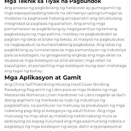
Mga Teknik sa Tiyak na Pagbundok
Ang proseso ng pagbibilang ng hardcover ay gumagamit ng
mga espesyalisadong teknik na idinisenyo upang tumagal sa
madalas na paghawak habang pinapanatili ang istrukturang
integridad sa paglipas ng panahon. Ang aming mga
pamamaraan sa pagbibilang ay nagagarantiya ng tamang
pagkakaayos ng mga pahina, matibay na pagkakakabit sa
pagitan ng takip at bloke ng teksto, at maayos na pagbubukas
na nagpapabuti sa kumportableng pagbabasa. Ang lakas ng
pagbibilang ay lumalampas sa mga pamantayan ng industriya
para sa katatagan, na ginagawang angkop ang mga aklat na
ito para sa mga koleksyon sa silid-aklatan, mga retail na
kapaligiran, at pansariling mga koleksyon kung saan mahalaga
ang tagal ng buhay.
Mga Aplikasyon at Gamit
Ang
China Self Publishing Murang Hard Cover Binding
Pasadyang Pag-print ng Libro para sa mga Nobela ng mga
Matatanda Romanza Linen Hardcover na Libro
nagsilbi sa iba't-
ibang segment ng merkado sa loob ng industriya ng
paglalathala, na partikular na mahusay sa produksyon ng mga
nobelang pag-ibig at kategorya ng adult fiction. Ang mga
maluwag na may-akat ay malaking nakikinabang mula sa
serbisyong ito kapag ilulunsad ang mga pasimunang nobela o
pagtatayo ng mga koleksyon ng serye, dahil ang propesyonal