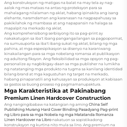
Ang konstruksyon ng matigas na balat na may tela ay nag-
aalok ng mas mataas na antas ng proteksyon para sa
mahalagang nilalaman ng aklat, habang ipinakita ang isang
elehante, naramdaman ang karanasan na nagpapahusay sa
pakikilahok ng mambasa at ang napapansin na halaga sa
mapalpit na merkado ng aklat.
Ang komprehensibong serbisyong ito sa pag-print ay
nakakatugon sa iba't ibang pangangailangan sa pagpopormat,
na sumusuporta sa iba't ibang sukat ng aklat, bilang ng mga
pahina, at mga espesipikasyon sa disenyo na karaniwang
kinakailangan para sa mga nobelang romansa at publikasyon
ng adultong fiksyon. Ang fleksibilidad sa mga opsyon ng pag-
personalize ay nagbibigay-daan sa mga publisher na lumikha
ng natatanging mga produkto na tugma sa kanilang identidad
bilang brand at mga kagustuhan ng target na merkado,
habang pinapanatili ang kahusayan sa produksyon at kabisaan
sa gastos sa buong proseso ng pagmamanupaktura.
Mga Karakteristika at Pakinabang
Premium Linen Hardcover Construction
Ang nangingibabaw na katangian ng aming
China Self
Publishing Murang Hard Cover Binding Pasadyang Pag-print
ng Libro para sa mga Nobela ng mga Matatanda Romanza
Linen Hardcover na Libro
nakatuon sa sopistikadong
konstruksyon ng kurtina nito mula sa lino. Ang premium na