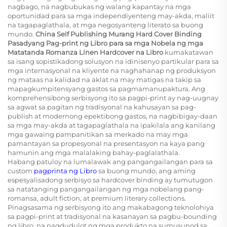
nagbago, na nagbubukas ng walang kapantay na mga
oportunidad para sa mga independiyenteng may-akda, maliit
na tagapaglathala, at mga negosyanteng literato sa buong
mundo.
China Self Publishing Murang Hard Cover Binding
Pasadyang Pag-print ng Libro para sa mga Nobela ng mga
Matatanda Romanza Linen Hardcover na Libro
kumakatawan
sa isang sopistikadong solusyon na idinisenyo partikular para sa
mga internasyonal na kliyente na naghahanap ng produksyon
ng mataas na kalidad na aklat na may matigas na takip sa
mapagkumpitensyang gastos sa pagmamanupaktura. Ang
komprehensibong serbisyong ito sa pagpi-print ay nag-uugnay
sa agwat sa pagitan ng tradisyonal na kahusayan sa pag-
publish at modernong epektibong gastos, na nagbibigay-daan
sa mga may-akda at tagapaglathala na ipakilala ang kanilang
mga gawaing pampanitikan sa merkado na may mga
pamantayan sa propesyonal na presentasyon na kaya pang
hamunin ang mga malalaking bahay-paglalathala.
Habang patuloy na lumalawak ang pangangailangan para sa
custom
pagprinta ng Libro
sa buong mundo, ang aming
espesyalisadong serbisyo sa hardcover binding ay tumutugon
sa natatanging pangangailangan ng mga nobelang pang-
romansa, adult fiction, at premium literary collections.
Pinagsasama ng serbisyong ito ang makabagong teknolohiya
sa pagpi-print at tradisyonal na kasanayan sa pagbu-bounding
ng libro, na nagdudulot ng mga produkto na sumusunod sa