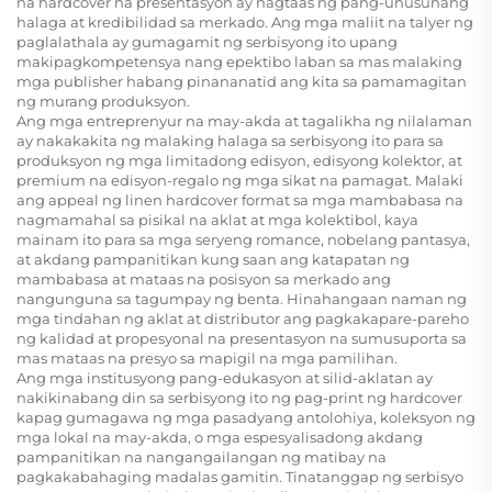
na hardcover na presentasyon ay nagtaas ng pang-unusunang
halaga at kredibilidad sa merkado. Ang mga maliit na talyer ng
paglalathala ay gumagamit ng serbisyong ito upang
makipagkompetensya nang epektibo laban sa mas malaking
mga publisher habang pinananatid ang kita sa pamamagitan
ng murang produksyon.
Ang mga entreprenyur na may-akda at tagalikha ng nilalaman
ay nakakakita ng malaking halaga sa serbisyong ito para sa
produksyon ng mga limitadong edisyon, edisyong kolektor, at
premium na edisyon-regalo ng mga sikat na pamagat. Malaki
ang appeal ng linen hardcover format sa mga mambabasa na
nagmamahal sa pisikal na aklat at mga kolektibol, kaya
mainam ito para sa mga seryeng romance, nobelang pantasya,
at akdang pampanitikan kung saan ang katapatan ng
mambabasa at mataas na posisyon sa merkado ang
nangunguna sa tagumpay ng benta. Hinahangaan naman ng
mga tindahan ng aklat at distributor ang pagkakapare-pareho
ng kalidad at propesyonal na presentasyon na sumusuporta sa
mas mataas na presyo sa mapigil na mga pamilihan.
Ang mga institusyong pang-edukasyon at silid-aklatan ay
nakikinabang din sa serbisyong ito ng pag-print ng hardcover
kapag gumagawa ng mga pasadyang antolohiya, koleksyon ng
mga lokal na may-akda, o mga espesyalisadong akdang
pampanitikan na nangangailangan ng matibay na
pagkakabahaging madalas gamitin. Tinatanggap ng serbisyo