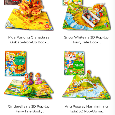
Mga Punong Granada sa
Snow White na 3D Pop-Up
Gubat—Pop-Up Book,
Fairy Tale Book,
Interaktibong Storybook
Interaktibong Edukasyonal
tungkol sa Kalikasan para sa
na Storybook para sa mga
mga Bata
Bata
Cinderella na 3D Pop-Up
Ang Pusa ay Namimili ng
Fairy Tale Book,
Isda: 3D Pop-Up na