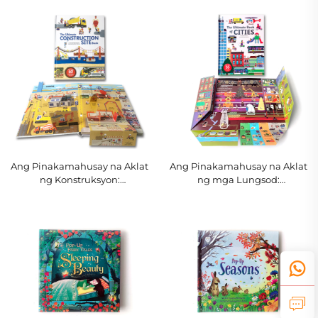
Interaktibong Storybook para
Kuwentong Aklat,
sa mga Batang
Interaktibong Edukatibong
Tumutumbok at mga Bata
Aklat para sa mga Batang
Tumutukoy sa Paglalakad
Ang Pinakamahusay na Aklat
Ang Pinakamahusay na Aklat
ng Konstruksyon:
ng mga Lungsod:
Interaktibong Pop-Up na
Interaktibong Pop-Up na
Aklat, Edukatibong
Aklat na May Hard Cover para
Kuwentong Inhinyeriya para
sa mga Bata
sa mga Bata