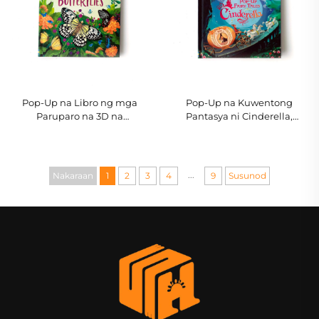
Pop-Up na Libro ng mga
Pop-Up na Kuwentong
Paruparo na 3D na
Pantasya ni Cinderella,
Edukasyonal, Interaktibong
Interaktibong 3D na Kuwento
Kuwentong Kalikasan para sa
para sa mga Batang
mga Bata
Tumutumbok at mga Bata
...
Nakaraan
1
2
3
4
9
Susunod