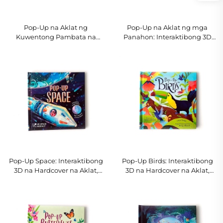
Pop-Up na Aklat ng
Pop-Up na Aklat ng mga
Kuwentong Pambata na
Panahon: Interaktibong 3D
'Sleeping Beauty',
na Aklat na May Hard Cover,
Interaktibong 3D na Aklat
Edukasyonal na Aklat ng
para sa mga Bata
Kalikasan para sa mga
Batang Tumutumbok
Pop-Up Space: Interaktibong
Pop-Up Birds: Interaktibong
3D na Hardcover na Aklat,
3D na Hardcover na Aklat,
Edukasyonal na Aklat-
Edukasyonal na Aklat-
Panitikan tungkol sa
Panitikan tungkol sa
Astronomiya para sa mga
Kalikasan para sa mga Bata
Bata