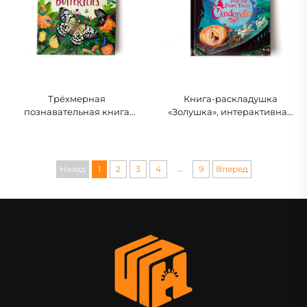
Трёхмерная
Книга-раскладушка
познавательная книга
«Золушка», интерактивная
«Поп-ап бабочки»,
трёхмерная сказочная
интерактивная
книга для малышей и детей
природоведческая книжка-
сказка для детей
...
Назад
1
2
3
4
9
Вперед