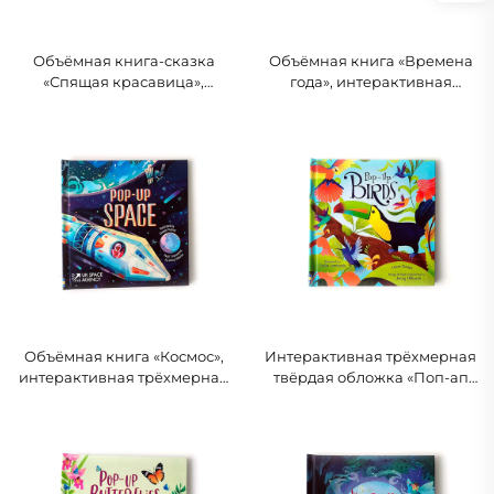
Объёмная книга-сказка
Объёмная книга «Времена
«Спящая красавица»,
года», интерактивная
интерактивная трёхмерная
трёхмерная твёрдая
детская книга
обложка, познавательная
природоведческая книга
для малышей
Объёмная книга «Космос»,
Интерактивная трёхмерная
интерактивная трёхмерная
твёрдая обложка «Поп-ап
твёрдая обложка,
птицы», познавательная
познавательная
природоведческая книжка-
астрономическая книга для
сказка для детей
детей