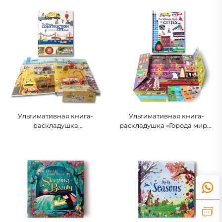
интерактивная сказочная
интерактивная обучающая
книга для малышей и детей
книга для малышей
Ультимативная книга-
Ультимативная книга-
раскладушка
раскладушка «Города мира»
«Строительная площадка»,
в твердом переплете для
обучающая инженерная
детей
книга-сказка для детей