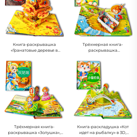
Книга-раскрывашка
Трёхмерная книга-
«Гранатовые деревья в
раскрывашка
лесу», интерактивная
«Белоснежка»,
природоведческая книга
интерактивная обучающая
для детей
сказочная книга для детей
Трёхмерная книга-
Книга-раскладушка «Кот
раскрывашка «Золушка»,
идет на рыбалку» в 3D,