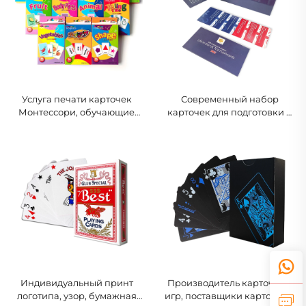
Услуга печати карточек
Современный набор
Монтессори, обучающие
карточек для подготовки к
игрушки, материалы для
тесту по гражданскому
обучения детей,
праву Великобритании,
индивидуальные карточки /
учебное пособие для
карточки для развития
натурализации с 100
когнитивных навыков,
вопросами и ответами по
настольные игры
гражданскому праву
Великобритании
Индивидуальный принт
Производитель карточных
логотипа, узор, бумажная
игр, поставщики карточных