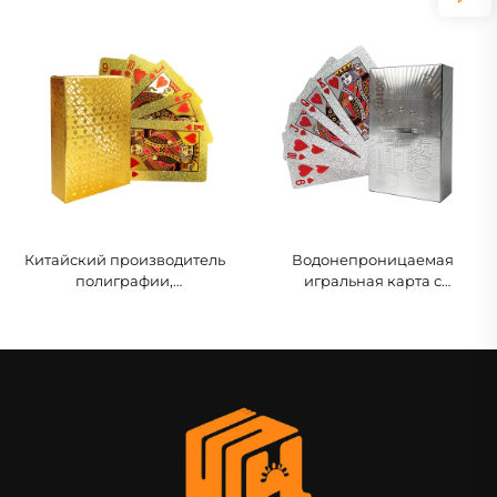
карточная игра,
игр, игральные карты,
развлекательный покерный
индивидуальный печатный
набор, игральные карты с
макет и упаковка, печать
коробкой
для взрослых, пар
Китайский производитель
Водонепроницаемая
полиграфии,
игральная карта с
двухсторонние, спереди и
коробкой, печать логотипа
сзади, индивидуальная
на передней и задней
печать покерных карт
стороне, золотая бумага,
ПВХ-пластик,
индивидуальная игральная
карта для покера