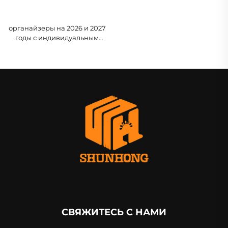
органайзеры на 2026 и 2027
годы с индивидуальным
дизайном и печатью,
твёрдый переплёт,
еженедельные и
ежемесячные не dated (без
указания года) расписания,
ежедневный планер с
целями, спиральное
исполнение
СВЯЖИТЕСЬ С НАМИ