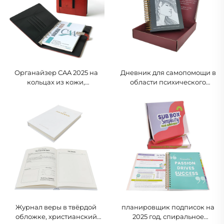
Органайзер CAA 2025 на
Дневник для самопомощи в
кольцах из кожи,
области психического
профессиональный
здоровья Note2Self с
деловой планер с
пошаговыми инструкциями,
отделением для карточек
спирально-связанный
планер по уходу за собой в
подарочной коробке
Журнал веры в твёрдой
планировщик подписок на
обложке, христианский
2025 год, спиральное