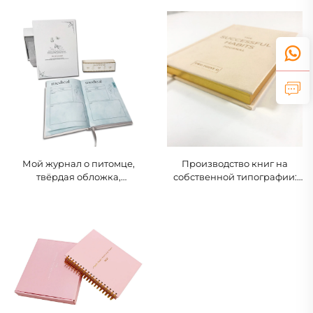
руководствующий
переплёtenное издание для
молитвенный и девotional-
отслеживания подписок
планировщик
Мой журнал о питомце,
Производство книг на
твёрдая обложка,
собственной типографии:
планировщик для
услуги по печати книг под
владельцев животных с
заказ, льняные блокноты и
подарочной коробкой
книги с твёрдым
переплётом с
окрашенными
(распылёнными) обрезами
страниц