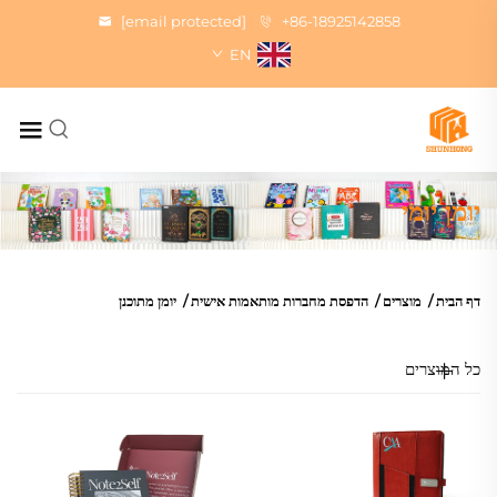
[email protected]
+86-18925142858
EN
יומן יומי
דף הבית
/
מוצרים
/
הדפסת מחברות מותאמות אישית
/
יומן מתוכנן
כל המוצרים