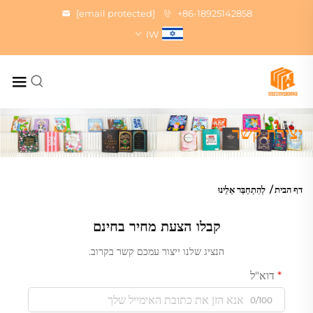
[email protected]
+86-18925142858
IW
יצירת קשר
דף הבית
/
לְהִתְחַבֵּר אֵלֵינוּ
קבלו הצעת מחיר בחינם
הנציג שלנו ייצור עמכם קשר בקרוב.
דוא"ל
0/100