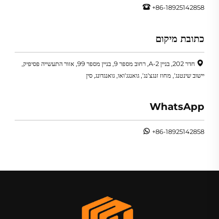
+86-18925142858
כתובת מיקום
חדר 202, בניין A-2, רחוב מספר 9, בניין מספר 99, אזור התעשייה פסיפיק,
יישוב שינטנג', מחוז זנגצ'נג', גואנגג'ואו, גואנגדונג, סין
WhatsApp
+86-18925142858