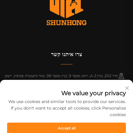
צרו איתנו קשר
חדר 202, בניין A-2, רחוב מספר 9, בניין מספר 99, אזור התעשייה פסיפיק, יישוב
שינטנג', מחוז זנגצ'נג', גואנגג'ואו, גואנגדונג, סין
We value your privacy
+86-18925142858
We use cookies and similar tools to provide our services.
If you don't want to accept all cookies, click Personalize
[email protected]
cookies.
Accept all
כל הזכויות שמורות © 2026 חברת הדפסה גואנגג'ואו שוןהונג. כל הזכויות שמורות.
מדיניות