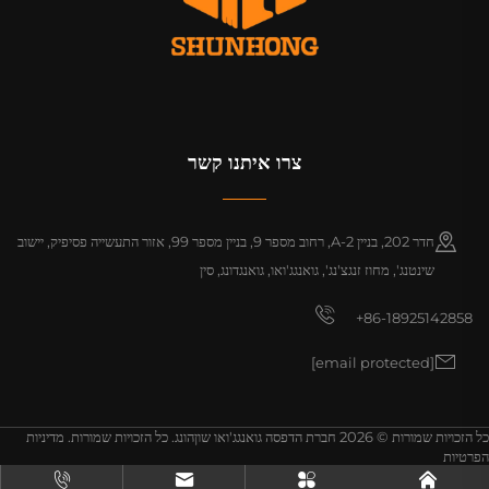
צרו איתנו קשר
חדר 202, בניין A-2, רחוב מספר 9, בניין מספר 99, אזור התעשייה פסיפיק, יישוב
שינטנג', מחוז זנגצ'נג', גואנגג'ואו, גואנגדונג, סין
+86-18925142858
[email protected]
כל הזכויות שמורות © 2026 חברת הדפסה גואנגג'ואו שוןהונג. כל הזכויות שמורות.
מדיניות
הפרטיות