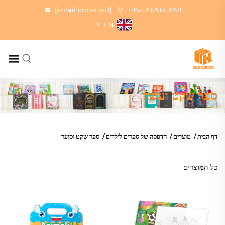
[email protected]
+86-18925142858
EN
ספר שקט ועסוק
דף הבית
/
מוצרים
/
הדפסה של ספרים לילדים
/
ספר שקט וסוער
כל המוצרים