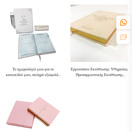
καθοδηγούμενο ημερολόγιο
σπειροειδή δεσμίδα για την
προσευχής και θρησκευτικής
παρακολούθηση εγγραφών
προσευχής
Το ημερολόγιό μου για το
Εργοστάσιο Εκτύπωσης: Υπηρεσίες
κατοικίδιό μου, σκληρό εξώφυλλο
Προσαρμοστικής Εκτύπωσης
ημερολόγιο για κατοικίδια με δώρο
Βιβλίων, Σημειωματάρια με
σε κουτί
Υφάσματος Λινού Εξώφυλλο και
Βιβλία με Σκληρό Προστατευτικό
Εξώφυλλο, με Βαμμένες Ακμές