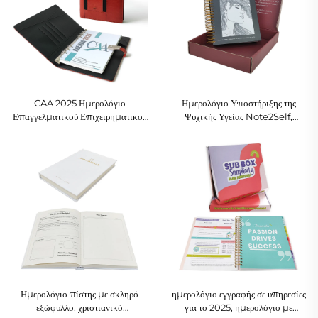
CAA 2025 Ημερολόγιο
Ημερολόγιο Υποστήριξης της
Επαγγελματικού Επιχειρηματικού
Ψυχικής Υγείας Note2Self,
Σχεδίου με Δερμάτινο Δακτυλίδι
Σπειροειδές Σχέδιο Αυτοφροντίδας
και Τσέπη για Κάρτες
με Δώρο Κουτί
Ημερολόγιο πίστης με σκληρό
ημερολόγιο εγγραφής σε υπηρεσίες
εξώφυλλο, χριστιανικό
για το 2025, ημερολόγιο με