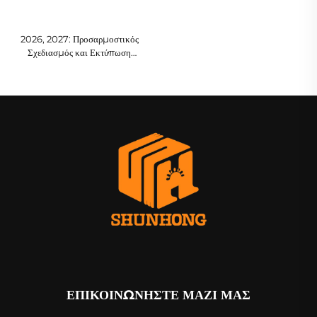
2026, 2027: Προσαρμοστικός
Σχεδιασμός και Εκτύπωση
Ημερολογίων με Σκληρό
Προστατευτικό Εξώφυλλο,
Οργανωτές Εβδομαδιαίων και
Μηνιαίων Ατζέντα (χωρίς
ημερομηνίες), Ημερήσιος
Σχεδιαστής Στόχων με Σπειροειδή
Δεσμίδα
ΕΠΙΚΟΙΝΩΝΗΣΤΕ ΜΑΖΙ ΜΑΣ