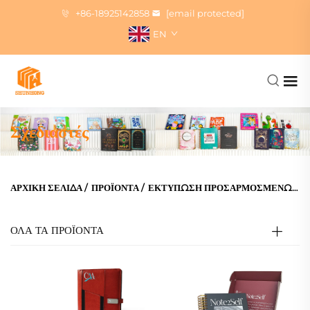
+86-18925142858
[email protected]
EN
Σχεδιαστές
ΑΡΧΙΚΉ ΣΕΛΊΔΑ
/
ΠΡΟΪΌΝΤΑ
/
ΕΚΤΎΠΩΣΗ ΠΡΟΣΑΡΜΟΣΜΈΝΩΝ ΤΕΤΡΑΔΊΩΝ
ΟΛΑ ΤΑ ΠΡΟΪΟΝΤΑ