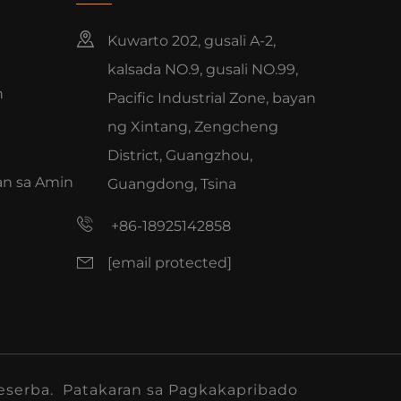
Kuwarto 202, gusali A-2,
kalsada NO.9, gusali NO.99,
n
Pacific Industrial Zone, bayan
ng Xintang, Zengcheng
District, Guangzhou,
n sa Amin
Guangdong, Tsina
+86-18925142858
[email protected]
eserba.
Patakaran sa Pagkakapribado