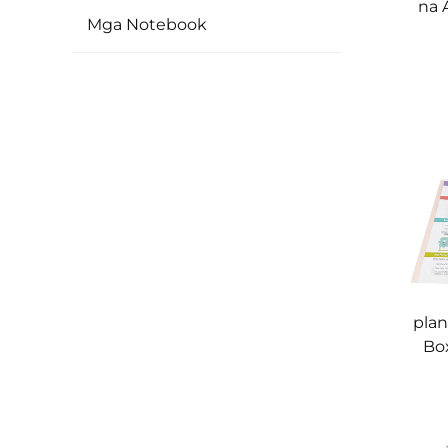
na 
Mga Notebook
Busi
plan
Box
Trac