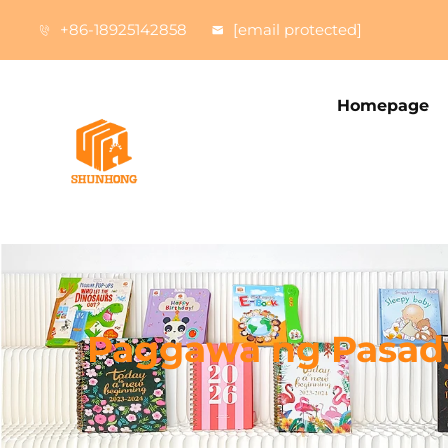
+86-18925142858
[email protected]
Homepage
Paggawa ng Pasad