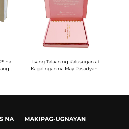
25 na
Isang Talaan ng Kalusugan at
yang
Kagalingan na May Pasadyang
 Talaan
Pagpi-print, Luho sa Pakete,
A5, A4,
Pink na Hard Cover, Araw-araw
lano
na Talaan, Agenda, Taga-ayos,
, Ayon
at Plano
S NA
MAKIPAG-UGNAYAN