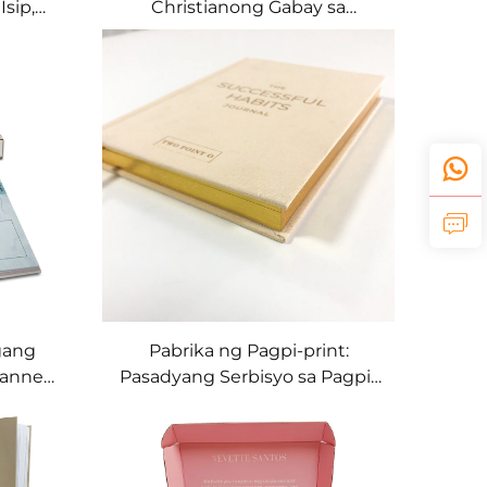
Isip,
Christianong Gabay sa
r para
Panalangin at Devotional
g Gift
Planner
gang
Pabrika ng Pagpi-print:
lanner
Pasadyang Serbisyo sa Pagpi-
gang
print ng Aklat, Linen na
t Box
Kuwaderno, Hardcover na
Aklat na may Pininturahan o
Sinpray na Gilid