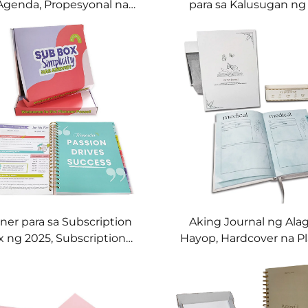
Agenda, Propesyonal na
para sa Kalusugan ng 
ness Planner kasama ang
Spiral-Bound na Planne
Card Holder
sa Self-Care kasama an
Box
ner para sa Subscription
Aking Journal ng Ala
 ng 2025, Subscription
Hayop, Hardcover na P
ker na may Spiral Binding
para sa mga May Ala
Hayop kasama ang Gif