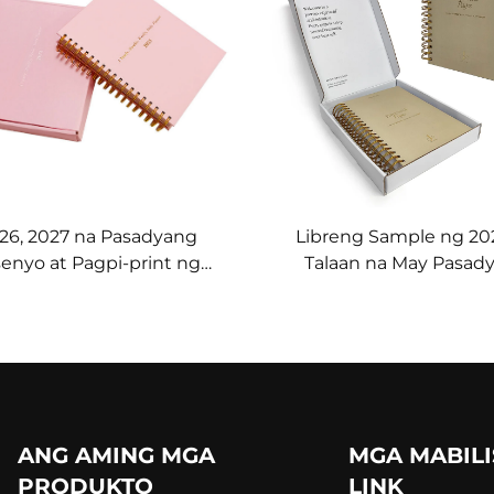
26, 2027 na Pasadyang
Libreng Sample ng 20
senyo at Pagpi-print ng
Talaan na May Pasad
rdcover na Taga-ayos,
Pagpi-print, Pasadyang
gguhang at Buwanang,
o Kuwaderno, Sukat na 
i Naka- petsa na Agenda,
at A3, May Spiral na P
-araw na Plano, Spiral na
kasama ang Paper Box
o para sa Layunin sa Araw
sa Hiling
ANG AMING MGA
MGA MABILI
PRODUKTO
LINK