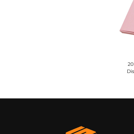
20
Di
Ha
Lin
Hind
Araw
Plan