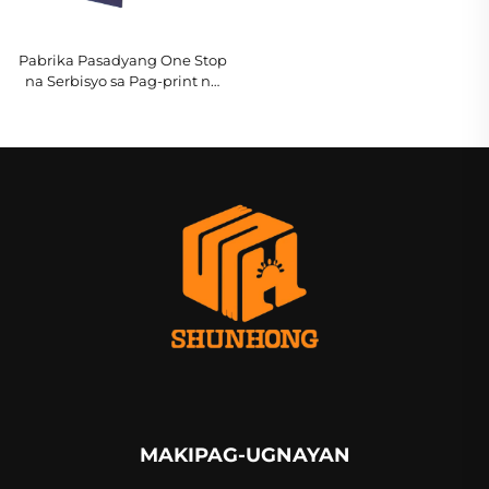
Pabrika Pasadyang One Stop
na Serbisyo sa Pag-print ng
Libro Mataas na Kalidad na
Sprayed Edge na Pag-print
ng Libro Hardcover na Photo
Book na may Gintong Gilya
MAKIPAG-UGNAYAN