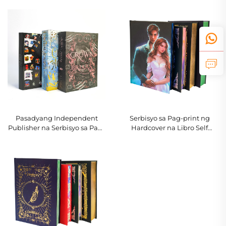
print ng Mataas na Kalidad
Kulay na Offset, Hardcover, at
na Hardcover na Aklat na
Pininturahan ang mga Gilid,
May Pininturahan ang mga
Nobela na may Dust Jacket
Gilid, Eco-Friendly, Kasama
ang Dust Jacket
Pasadyang Independent
Serbisyo sa Pag-print ng
Publisher na Serbisyo sa Pag-
Hardcover na Libro Self
print ng Romantic Fiction
Publishing Pasadyang Pag-
Novel na may Spray Edges
print ng Romanza na Nobela
Hardcover na Libro na may
na may Sprayed Edges
Dust Jacket