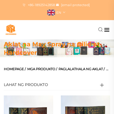
+86-18925142858
[email protected]
EN
Aklat na May Spray na Gilid at
Hardcover
HOMEPAGE
/
MGA PRODUKTO
/
PAGLALATHALA NG AKLAT
/
AKLA
LAHAT NG PRODUKTO