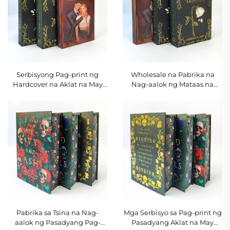
Serbisyong Pag-print ng
Wholesale na Pabrika na
Hardcover na Aklat na May
Nag-aalok ng Mataas na
Kulay, Nobela na Pasadya na
Kalidad na Pag-print ng
May Pininturahan ang mga
Aklat, Hardback na Aklat,
Gilid
Hardcover na Aklat na May
Dami, at Pininturahan ang
mga Gilid
Pabrika sa Tsina na Nag-
Mga Serbisyo sa Pag-print ng
aalok ng Pasadyang Pag-
Pasadyang Aklat na May